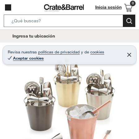
Inicia sesión
S
e
l
Ingresa tu ubicación
a
o
r
c
Revisa nuestras
políticas de privacidad
y
de
cookies
c
C
a
Aceptar cookies
e
h
r
t
r
B
a
i
r
a
o
r
n
-
i
c
o
n