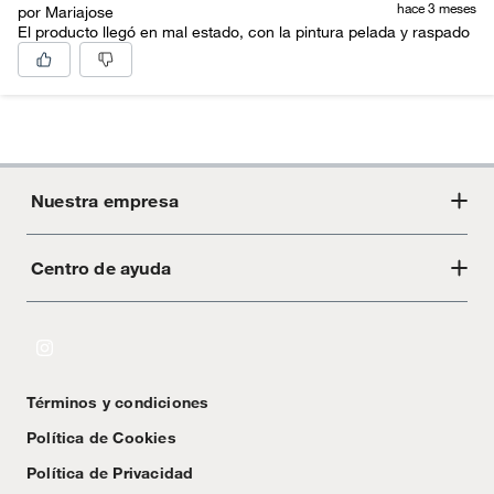
hace 3 meses
por Mariajose
El producto llegó en mal estado, con la pintura pelada y raspado
Nuestra empresa
Centro de ayuda
Acerca de Crate
Tiendas
Cambios y devoluciones
Libro de Reclamaciones
Términos y condiciones
Textos Legales
Política de Cookies
Política de Privacidad