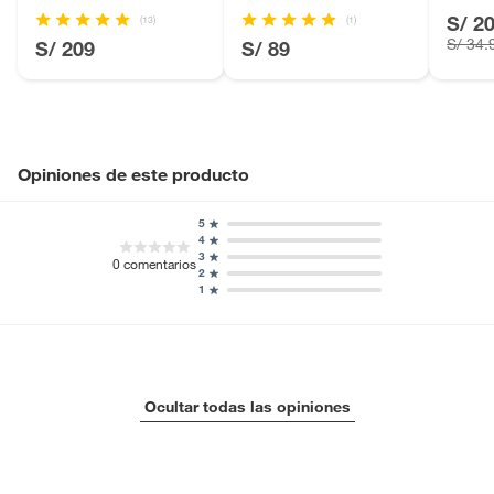
S/ 2
(13)
(1)
Licores y cigarros electrónicos.
S/ 34.
S/ 209
S/ 89
Opiniones de este producto
5
4
3
0
comentarios
2
1
Ocultar todas las opiniones