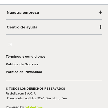
Nuestra empresa
Centro de ayuda
Acerca de Crate
Tiendas
Cambios y devoluciones
Libro de Reclamaciones
Términos y condiciones
Textos Legales
Política de Cookies
Política de Privacidad
© TODOS LOS DERECHOS RESERVADOS
Falabella.com S.A.C. A
. Paseo de la República 3220, San Isidro, Perú
Powered by