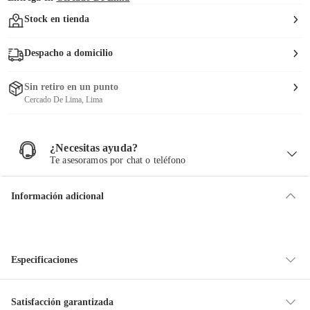
Stock en tienda
Despacho a domicilio
Sin retiro en un punto
Cercado De Lima, Lima
¿Necesitas ayuda?
¿
N
Te asesoramos por chat o teléfono
e
c
e
s
i
Información adicional
t
a
s
a
y
u
d
a
?
Especificaciones
Condicion del
Nuevo
Satisfacción garantizada