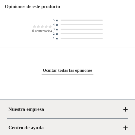
Opiniones de este producto
Material de las patas
Madera
5
4
3
0
comentarios
2
1
Ocultar todas las opiniones
Nuestra empresa
Centro de ayuda
Acerca de Crate