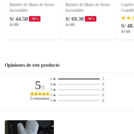
Batidor de Mano de Acero
Batidor de Mano de Acero
Cepillo
Motocicletas y bicicletas motorizadas.
Inoxidable
Inoxidable
Crate&
Licores y cigarros electrónicos.
S/ 44.50
S/ 69.30
-50%
-30%
S/ 89
S/ 99
S/ 48
S/ 69
Opiniones de este producto
3
5
5
0
4
/5
0
3
0
2
3
comentarios
0
1