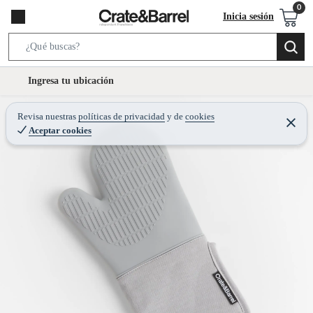
Inicia sesión
S
e
l
Ingresa tu ubicación
a
o
r
c
Revisa nuestras
políticas de privacidad
y
de
cookies
c
C
a
Aceptar cookies
e
h
r
t
r
B
a
i
r
a
o
r
n
-
i
c
o
n