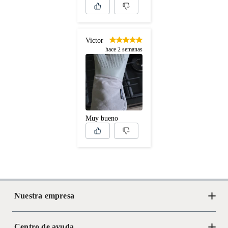
Victor
hace 2 semanas
Muy bueno
Nuestra empresa
Centro de ayuda
Acerca de Crate