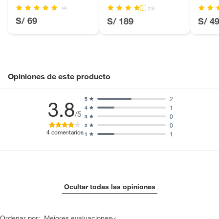
Licores y cigarros electrónicos.
Cambridge
(4)
(13)
S/ 69
S/ 189
S/ 4
Opiniones de este producto
2
5
3.8
1
4
/5
0
3
0
2
4
comentarios
1
1
Ocultar todas las opiniones
Ordenar por:
Mejores evaluaciones