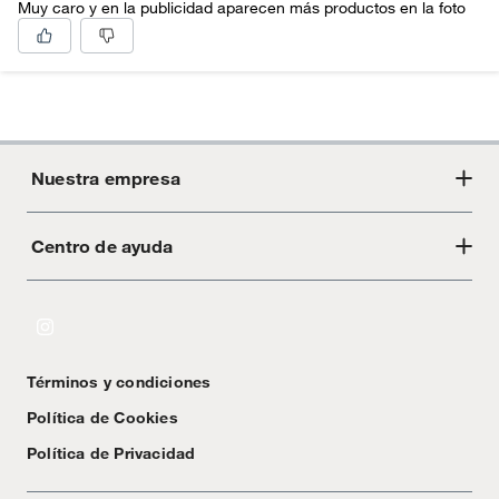
Muy caro y en la publicidad aparecen más productos en la foto
Nuestra empresa
Centro de ayuda
Acerca de Crate
Tiendas
Cambios y devoluciones
Libro de Reclamaciones
Términos y condiciones
Textos Legales
Política de Cookies
Política de Privacidad