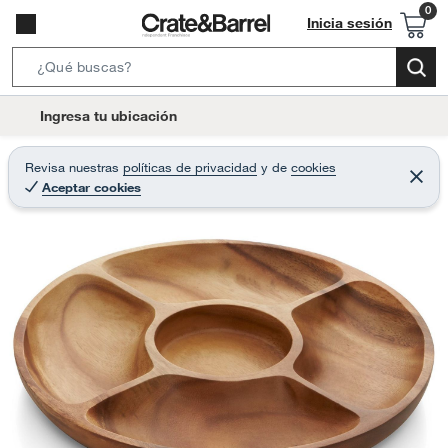
Inicia sesión
S
e
l
Ingresa tu ubicación
a
o
r
c
Revisa nuestras
políticas de privacidad
y
de
cookies
c
C
a
Aceptar cookies
e
h
r
t
r
B
a
i
r
a
o
r
n
-
i
c
o
n