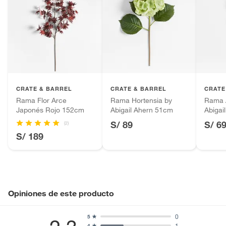
CRATE & BARREL
CRATE & BARREL
CRATE
Rama Flor Arce
Rama Hortensia by
Rama A
Japonés Rojo 152cm
Abigail Ahern 51cm
Abigai
S/ 89
S/ 6
(2)
S/ 189
Opiniones de este producto
0
5
1
4