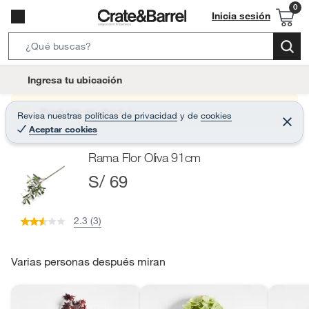
Inicia sesión
S
e
l
Ingresa tu ubicación
a
o
r
c
Producto sin stock :(
Revisa nuestras
políticas de privacidad
y
de
cookies
c
C
a
Aceptar cookies
e
h
r
t
r
B
Rama Flor Oliva 91cm
a
i
r
a
S/ 69
o
r
n
-
2.3 (3)
i
c
o
Varias personas después miran
n