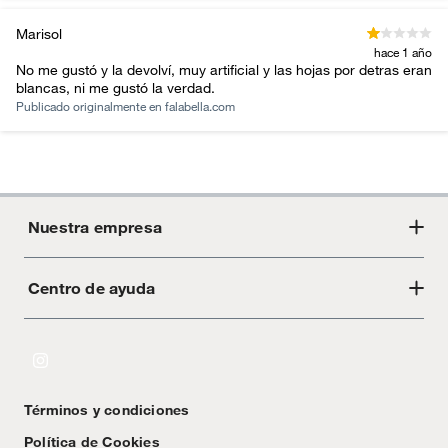
Marisol
hace 1 año
No me gustó y la devolví, muy artificial y las hojas por detras eran
blancas, ni me gustó la verdad.
Publicado originalmente en
falabella.com
Nuestra empresa
Centro de ayuda
Acerca de Crate
Tiendas
Cambios y devoluciones
Libro de Reclamaciones
Términos y condiciones
Textos Legales
Política de Cookies