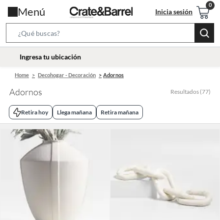
Menú
Inicia sesión
Search
Bar
location-
Ingresa tu ubicación
icon
Home
Decohogar - Decoración
Adornos
Adornos
Resultados
(
77
)
Retira hoy
Llega mañana
Retira mañana