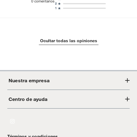
0
comentarios
2
1
Ocultar todas las opiniones
Nuestra empresa
Centro de ayuda
Acerca de Crate
Tiendas
Cambios y devoluciones
Libro de Reclamaciones
Términos y condiciones