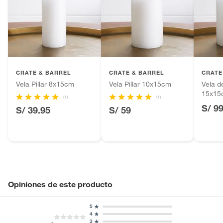
Alimentos, bebidas, fórmulas y leches para bebés.
Número de piezas
1
Productos hechos a medida.
Pinturas de color a pedido.
Plantas.
Productos que hayan sido previamente instalados.
CRATE & BARREL
CRATE & BARREL
CRATE
Baterías de auto.
Vela Pillar 8x15cm
Vela Pillar 10x15cm
Vela d
Motocicletas y bicicletas motorizadas.
15x15
(1)
(1)
Licores y cigarros electrónicos.
S/ 9
S/ 39.95
S/ 59
Opiniones de este producto
5
4
3