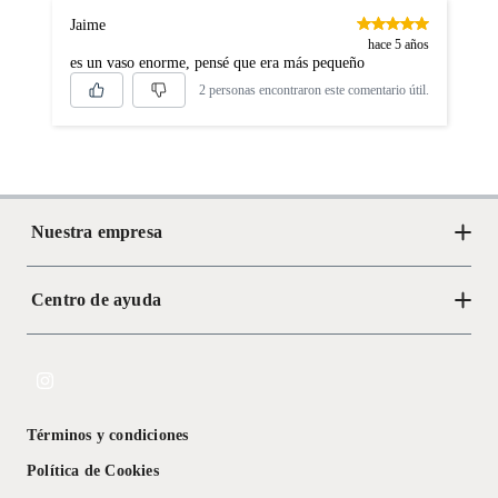
Jaime
hace 5 años
es un vaso enorme, pensé que era más pequeño
2 personas encontraron este comentario útil.
Nuestra empresa
Centro de ayuda
Acerca de Crate
Tiendas
Cambios y devoluciones
Libro de Reclamaciones
Términos y condiciones
Textos Legales
Política de Cookies