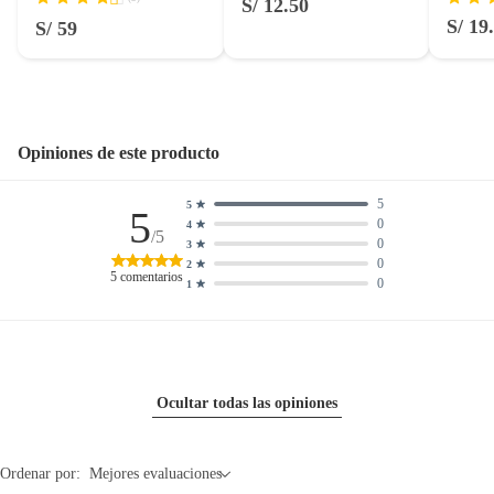
S/ 12.50
S/ 19
S/ 59
Opiniones de este producto
5
5
5
0
4
/5
0
3
0
2
5
comentarios
0
1
Ocultar todas las opiniones
Ordenar por:
Mejores evaluaciones