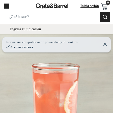
Inicia sesión
S
e
l
Ingresa tu ubicación
a
o
r
c
Revisa nuestras
políticas de privacidad
y
de
cookies
c
C
a
Aceptar cookies
e
h
r
t
r
B
a
i
r
a
o
r
n
-
i
c
o
n