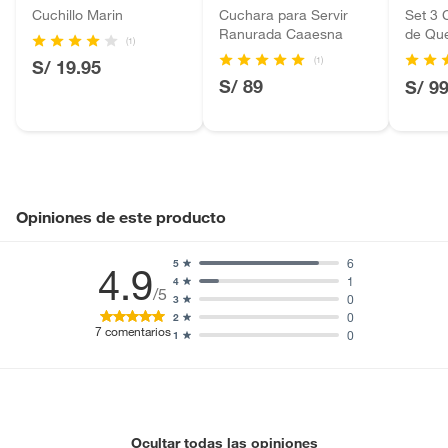
Cuchillo Marin
Cuchara para Servir
Set 3 
Motocicletas y bicicletas motorizadas.
Ranurada Caaesna
de Qu
(1)
Licores y cigarros electrónicos.
(1)
S/ 19.95
S/ 89
S/ 9
Opiniones de este producto
6
5
4.9
1
4
/5
0
3
0
2
7
comentarios
0
1
Ocultar todas las opiniones