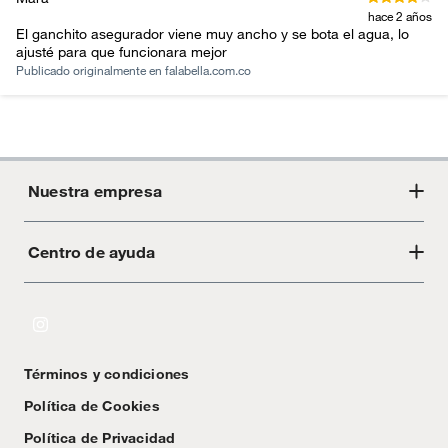
hace 2 años
El ganchito asegurador viene muy ancho y se bota el agua, lo
ajusté para que funcionara mejor
Publicado originalmente en
falabella.com.co
Nuestra empresa
Centro de ayuda
Acerca de Crate
Tiendas
Cambios y devoluciones
Libro de Reclamaciones
Términos y condiciones
Textos Legales
Política de Cookies
Política de Privacidad