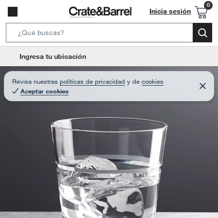
Inicia sesión
S
e
l
Ingresa tu ubicación
a
o
r
c
Revisa nuestras
políticas de privacidad
y
de
cookies
c
C
a
Aceptar cookies
e
h
r
t
r
B
a
i
r
a
o
r
n
-
i
c
o
n