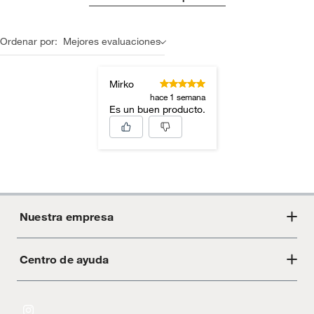
Ordenar por:
Mejores evaluaciones
Mirko
hace 1 semana
Es un buen producto.
Nuestra empresa
Centro de ayuda
Acerca de Crate
Tiendas
Cambios y devoluciones