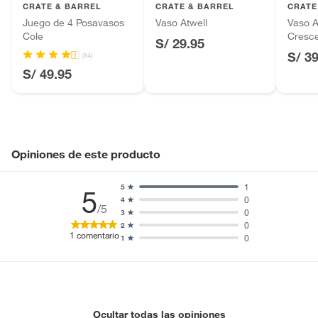
CRATE & BARREL
CRATE & BARREL
CRATE
Baterías de auto.
Juego de 4 Posavasos
Vaso Atwell
Vaso A
Motocicletas y bicicletas motorizadas.
Cole
Cresc
S/ 29.95
Licores y cigarros electrónicos.
S/ 3
(14)
S/ 49.95
Opiniones de este producto
1
5
5
0
4
/5
0
3
0
2
1
comentario
0
1
Ocultar todas las opiniones