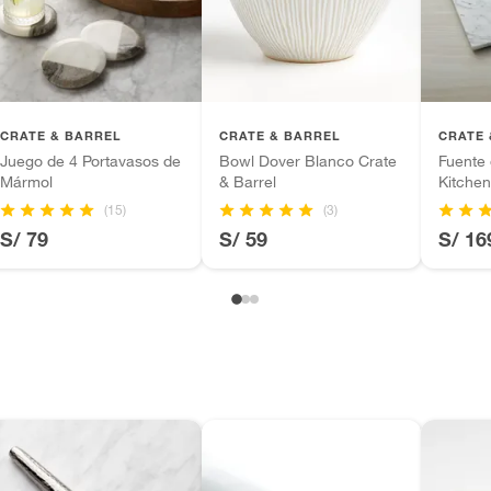
tros productos para asfalto.
ésticos, tecnología, línea blanca, colchones, muebles,
inión
CRATE & BARREL
CRATE & BARREL
CRATE 
Juego de 4 Portavasos de
Bowl Dover Blanco Crate
Fuente
Mármol
& Barrel
Kitchen
ca
(15)
(3)
, suplementos alimenticios, vitaminas.
S/ 79
S/ 59
S/ 16
ca
as de baño con señales de uso, sin empaques, etiquetas o
ca
da en los paisajes islandeses de lava e hielo, la