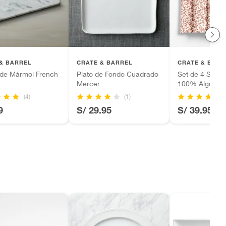
& BARREL
CRATE & BARREL
CRATE & BARR
 de Mármol French
Plato de Fondo Cuadrado
Set de 4 Servill
Mercer
100% Algodón
(4)
(1)
9
S/ 29.95
S/ 39.95