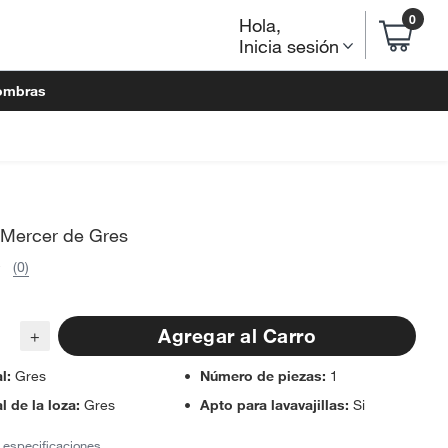
0
Hola
,
Inicia sesión
ombras
 Mercer de Gres
(0)
Agregar al Carro
+
al
:
Gres
Número de piezas
:
1
l de la loza
:
Gres
Apto para lavavajillas
:
Si
 especificaciones