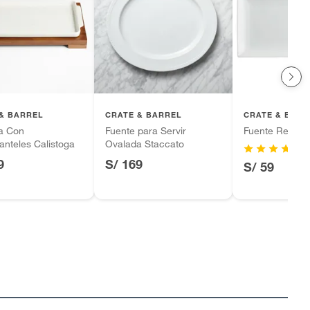
& BARREL
CRATE & BARREL
CRATE & BARR
a Con
Fuente para Servir
Fuente Rectan
nteles Calistoga
Ovalada Staccato
9
S/ 169
S/ 59