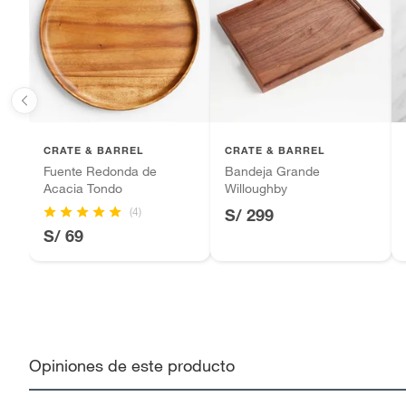
colecc
Motocicletas y bicicletas motorizadas.
interio
Licores y cigarros electrónicos.
en arci
libre y
la mesa
Apto para lavavajillas
Si
CRATE & BARREL
CRATE & BARREL
Fuente Redonda de
Bandeja Grande
Acacia Tondo
Willoughby
(4)
S/ 299
S/ 69
Opiniones de este producto