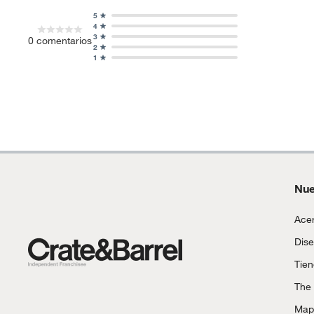
5
4
3
0
comentarios
2
1
Nue
Acer
Dise
Tie
The
Mapa