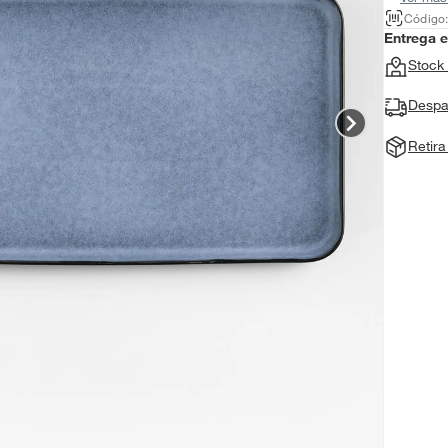
Código
Entrega 
Stock 
Despa
Retir