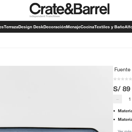
es
Terraza
Design Desk
Decoración
Menaje
Cocina
Textiles y Baño
Alf
Fuente
S/ 89
−
Materi
Materia
Ver más