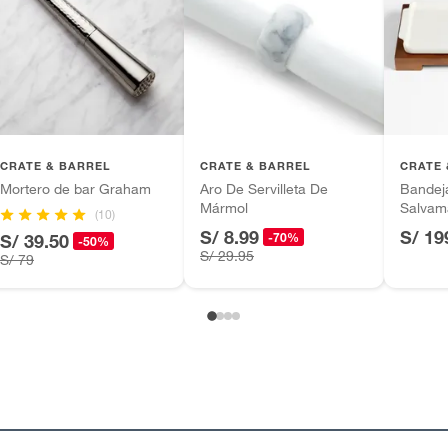
ión Mercer combina exteriores carbón semimate con
res azul glaciar reactivo. Esta bandeja tipo tray, hecha
lla reciclada, une lo rústico y lo refinado con borde
 superficie ondulada. Su base sin esmaltar, suave para
, realza su carácter artesanal.
CRATE & BARREL
CRATE & BARREL
CRATE 
Mortero de bar Graham
Aro De Servilleta De
Bandej
Mármol
Salvama
(10)
S/ 8.99
S/ 19
-70%
S/ 39.50
-50%
S/ 29.95
S/ 79