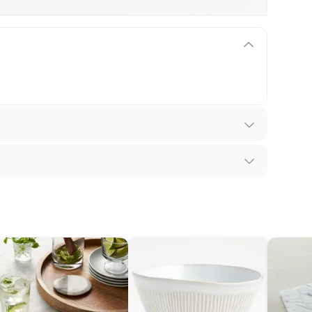
los recibes para hacer una devolución.
 diferentes, otras con restricciones y algunas
son:
ntía se ajusta a nuestras políticas de cambios y
edores tienen:
iones.
ros productos para asfalto, hormigón, albañilería.