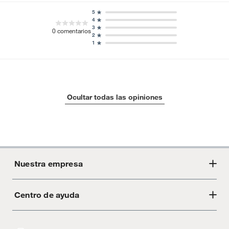
5
4
3
0
comentarios
2
1
Ocultar todas las opiniones
Nuestra empresa
Centro de ayuda
Acerca de Crate
Tiendas
Cambios y devoluciones