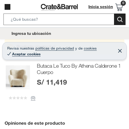
Inicia sesión
S
e
l
Ingresa tu ubicación
a
o
r
c
Producto sin stock :(
Revisa nuestras
políticas de privacidad
y
de
cookies
c
C
a
Aceptar cookies
e
h
r
t
r
B
Butaca Le Tuco By Athena Calderone 1
a
i
r
a
Cuerpo
o
r
S/ 11,419
n
-
i
(0)
c
o
n
Opiniones de este producto