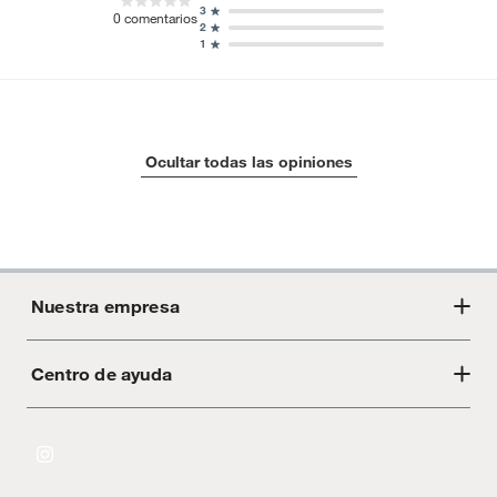
3
0
comentarios
2
1
Ocultar todas las opiniones
Nuestra empresa
Centro de ayuda
Acerca de Crate
Tiendas
Cambios y devoluciones
Libro de Reclamaciones