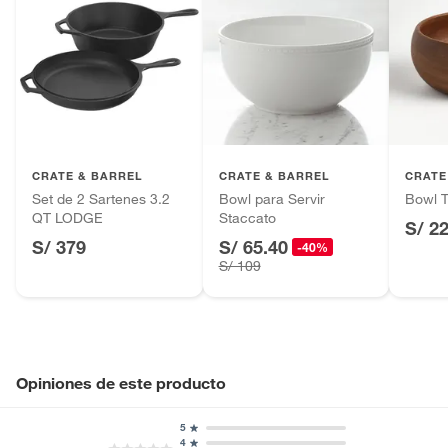
CRATE & BARREL
CRATE & BARREL
CRATE
Set de 2 Sartenes 3.2
Bowl para Servir
Bowl 
QT LODGE
Staccato
S/ 2
S/ 379
S/ 65.40
-40%
S/ 109
Opiniones de este producto
5
4