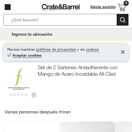
Inicia sesión
S
e
l
Ingresa tu ubicación
a
o
r
c
Producto sin stock :(
Revisa nuestras
políticas de privacidad
y
de
cookies
c
C
a
Aceptar cookies
e
h
r
t
r
B
Set de 2 Sartenes Antiadherente con
a
i
r
a
Mango de Acero Inoxidable All-Clad
o
r
n
-
(0)
i
c
o
Varias personas después miran
n