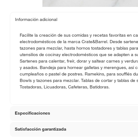
Información adicional
Facilite la creación de sus comidas y recetas favoritas en ca
electrodomésticos de la marca Crate&Barrel. Desde sartenes 
tazones para mezclar, hasta hornos tostadores y tablas para
utensilios de cocinay electrodomésticos que se adapten a su
Sartenes para calentar, freír, dorar y saltear carnes y verdu
y asados. Bandeja para hornear galletas y merengues, así 
cumpleaños o pastel de postres. Ramekins, para soufflés dul
Bowls y tazones para mezclar. Tablas de cortar y tablas de 
Tostadoras, Licuadoras, Cafeteras, Batidoras.
Especificaciones
Satisfacción garantizada
Requiere Serial Number
No