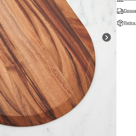
Despa
Retir