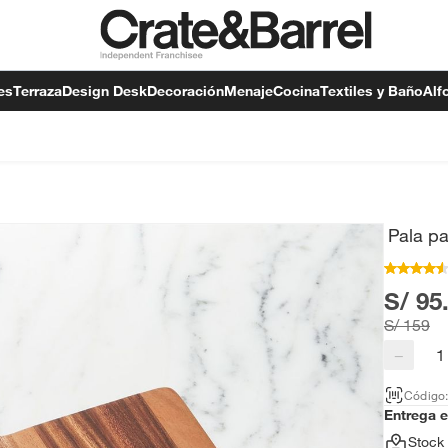
es
Terraza
Design Desk
Decoración
Menaje
Cocina
Textiles y Baño
Alf
Pala p
S/ 95
S/ 159
−
Código
Entrega 
Stock 