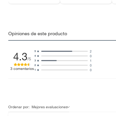
Opiniones de este producto
2
5
4.3
0
4
/5
1
3
0
2
3
comentarios
0
1
Ordenar por:
Mejores evaluaciones