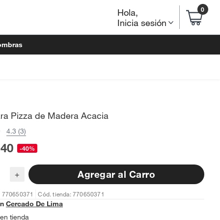
0
Hola
,
Inicia sesión
ombras
ara Pizza de Madera Acacia
4.3 (3)
.40
-40%
Agregar al Carro
+
: 770650371
Cód. tienda: 770650371
en
Cercado De Lima
en tienda