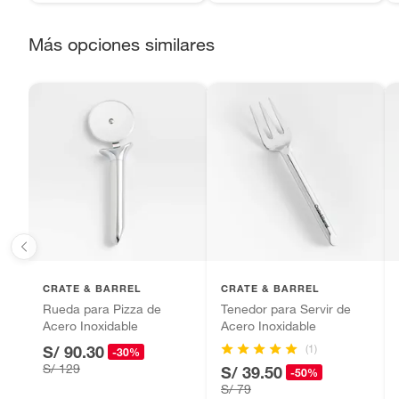
sellos.
Alimentos, bebidas, fórmulas y leches para bebés.
Más opciones similares
Productos hechos a medida.
Pinturas de color a pedido.
Plantas.
Productos que hayan sido previamente instalados.
Baterías de auto.
Motocicletas y bicicletas motorizadas.
Licores y cigarros electrónicos.
CRATE & BARREL
CRATE & BARREL
Rueda para Pizza de
Tenedor para Servir de
Acero Inoxidable
Acero Inoxidable
(1)
S/ 90.30
-30%
S/ 129
S/ 39.50
-50%
S/ 79