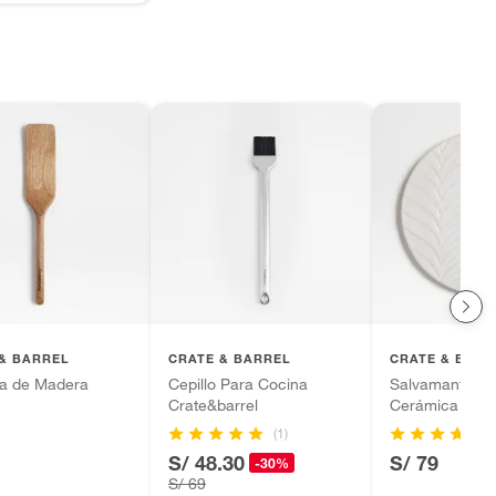
& BARREL
CRATE & BARREL
CRATE & BARR
la de Madera
Cepillo Para Cocina
Salvamanteles
Crate&barrel
Cerámica Bla
(1)
S/ 48.30
S/ 79
-30%
S/ 69