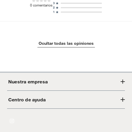
3
0
comentarios
2
1
Ocultar todas las opiniones
Nuestra empresa
Centro de ayuda
Acerca de Crate
Tiendas
Cambios y devoluciones
Libro de Reclamaciones