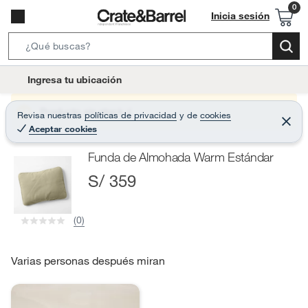
Inicia sesión
S
e
l
Ingresa tu ubicación
a
o
r
c
Producto sin stock :(
Revisa nuestras
políticas de privacidad
y
de
cookies
c
C
a
Aceptar cookies
e
h
r
t
r
B
Funda de Almohada Warm Estándar
a
i
r
a
S/ 359
o
r
n
-
(0)
i
c
o
Varias personas después miran
n