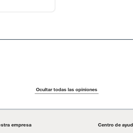
lor
as de baño con señales de uso, sin empaques, etiquetas o
Ocultar todas las opiniones
stra empresa
Centro de ayu