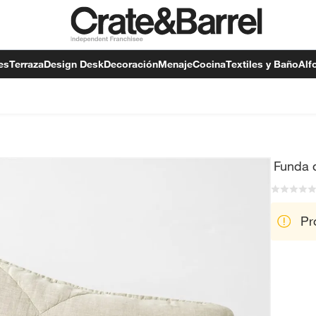
es
Terraza
Design Desk
Decoración
Menaje
Cocina
Textiles y Baño
Alf
Funda 
Pr