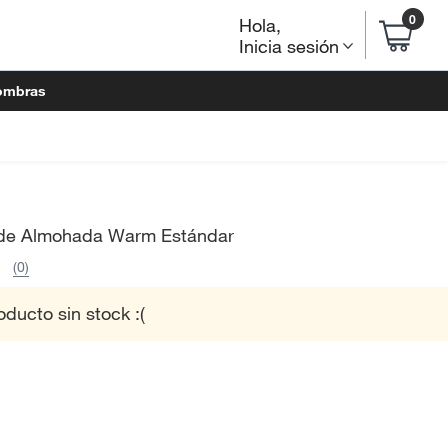
0
Hola
,
Inicia sesión
ombras
de Almohada Warm Estándar
(0)
oducto sin stock :(