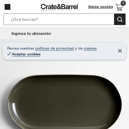
Inicia sesión
S
e
l
Ingresa tu ubicación
a
o
r
c
Revisa nuestras
políticas de privacidad
y
de
cookies
c
C
a
Aceptar cookies
e
h
r
t
r
B
a
i
r
a
o
r
n
-
i
c
o
n