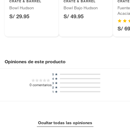
CRATE & BARREL
CRATE & BARREL
CRATE
Baterías de auto.
Bowl Hudson
Bowl Bajo Hudson
Fuent
Acaci
Motocicletas y bicicletas motorizadas.
S/ 29.95
S/ 49.95
Licores y cigarros electrónicos.
S/ 6
Opiniones de este producto
5
4
3
0
comentarios
2
1
Ocultar todas las opiniones