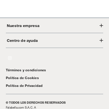
Nuestra empresa
Centro de ayuda
Acerca de Crate
Tiendas
Cambios y devoluciones
Libro de Reclamaciones
Términos y condiciones
Textos Legales
Política de Cookies
Política de Privacidad
© TODOS LOS DERECHOS RESERVADOS
Falabella.com S.A.C. A