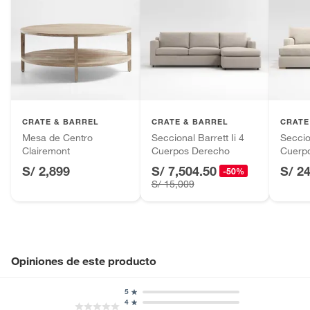
CRATE & BARREL
CRATE & BARREL
CRATE
Mesa de Centro
Seccional Barrett Ii 4
Seccio
Clairemont
Cuerpos Derecho
Cuerpo
S/ 2,899
S/ 7,504.50
S/ 2
-50%
S/ 15,009
Opiniones de este producto
5
4