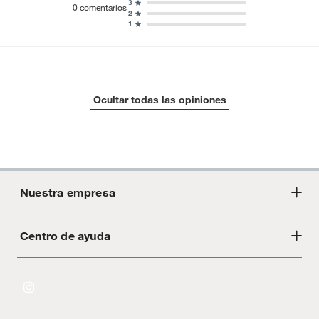
3
0
comentarios
2
1
Ocultar todas las opiniones
Nuestra empresa
Centro de ayuda
Acerca de Crate
Tiendas
Cambios y devoluciones
Libro de Reclamaciones