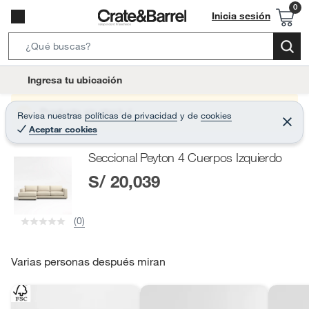
Inicia sesión
S
e
l
Ingresa tu ubicación
a
o
r
c
Producto sin stock :(
Revisa nuestras
políticas de privacidad
y
de
cookies
c
C
a
Aceptar cookies
e
h
r
t
r
B
Seccional Peyton 4 Cuerpos Izquierdo
a
i
r
a
S/ 20,039
o
r
n
-
(0)
i
c
o
Varias personas después miran
n