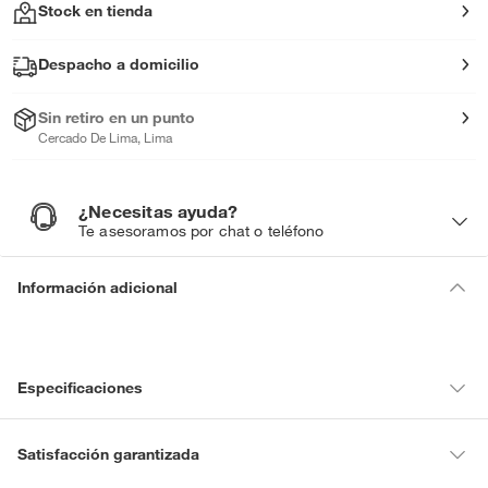
Stock en tienda
Despacho a domicilio
Sin retiro en un punto
Cercado De Lima, Lima
¿Necesitas ayuda?
¿
N
Te asesoramos por chat o teléfono
e
c
e
s
i
Información adicional
t
a
s
a
y
u
d
a
?
Especificaciones
Condicion del
Nuevo
Satisfacción garantizada
producto