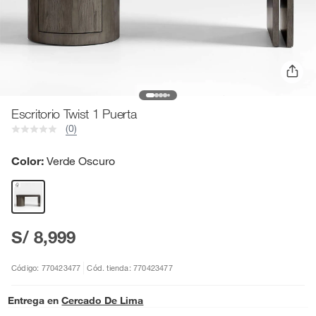
Escritorio Twist 1 Puerta
(0)
Color:
Verde Oscuro
S/ 8,999
Código: 770423477
Cód. tienda: 770423477
Entrega en
Cercado De Lima