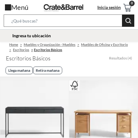
Menú
Inicia sesión
Search
Bar
location-
Ingresa tu ubicación
icon
Home
Muebles y Organización - Muebles
Muebles de Oficina y Escritorio
Escritorios
Escritorios Básicos
Escritorios Básicos
Resultados
(
4
)
Llega mañana
Retira mañana