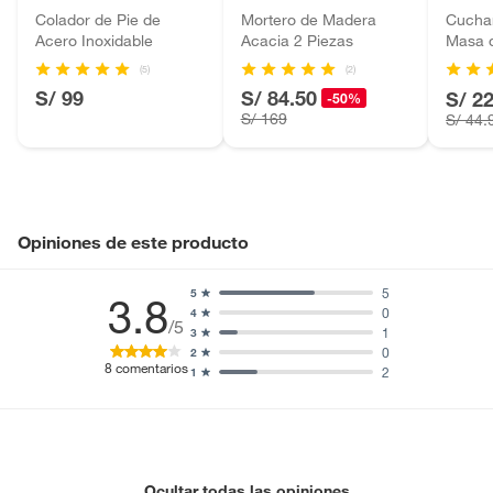
Baterías de auto.
Colador de Pie de
Mortero de Madera
Cucha
Acero Inoxidable
Acacia 2 Piezas
Masa d
Motocicletas y bicicletas motorizadas.
Licores y cigarros electrónicos.
(5)
(2)
S/ 99
S/ 84.50
S/ 2
-50%
S/ 169
S/ 44.
Opiniones de este producto
5
5
3.8
0
4
/5
1
3
0
2
8
comentarios
2
1
Ocultar todas las opiniones