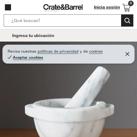
Inicia sesión
S
e
l
Ingresa tu ubicación
a
o
r
c
Revisa nuestras
políticas de privacidad
y
de
cookies
c
C
a
Aceptar cookies
e
h
r
t
r
B
a
i
r
a
o
r
n
-
i
c
o
n