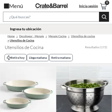
Menú
Inicia sesión
Search
Bar
location-
Ingresa tu ubicación
icon
Home
Decohogar - Menaje
Menaje Cocina
Utensilios de cocina
Utensilios de Cocina
Utensilios de Cocina
Resultados
(
172
)
Retira hoy
Llega mañana
Retira mañana