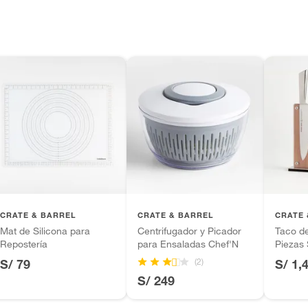
los recibes para hacer una devolución.
 diferentes, otras con restricciones y algunas
son:
edores tienen:
ros productos para asfalto, hormigón, albañilería.
erente,Apto para horno
ca
tros productos para asfalto.
ésticos, tecnología, línea blanca, colchones, muebles,
cm
inión
CRATE & BARREL
CRATE & BARREL
CRATE 
Mat de Silicona para
Centrifugador y Picador
Taco de
cm
Repostería
para Ensaladas Chef'N
Piezas 
Brothe
(2)
S/ 79
S/ 1,
, suplementos alimenticios, vitaminas.
S/ 249
cm
as de baño con señales de uso, sin empaques, etiquetas o