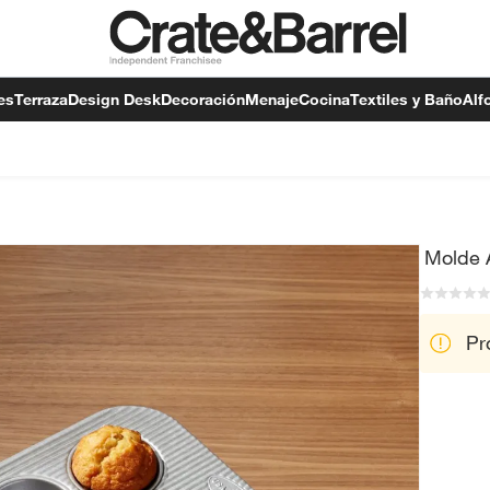
es
Terraza
Design Desk
Decoración
Menaje
Cocina
Textiles y Baño
Alf
Molde 
Pr