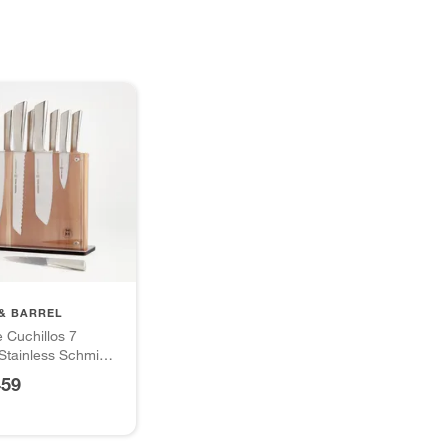
& BARREL
 Cuchillos 7
Stainless Schmidt
rs
459