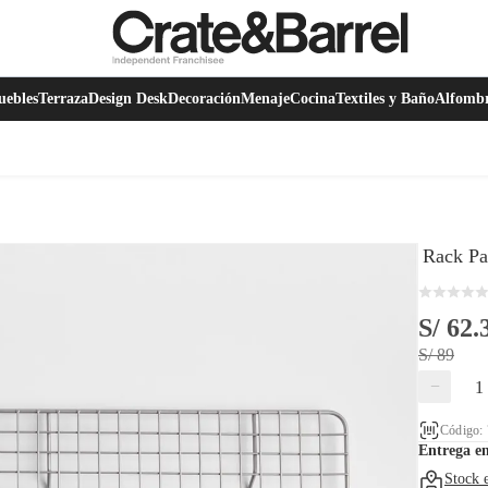
ebles
Terraza
Design Desk
Decoración
Menaje
Cocina
Textiles y Baño
Alfomb
Rack Pa
S/ 62.
S/ 89
−
Código:
Entrega e
Stock 