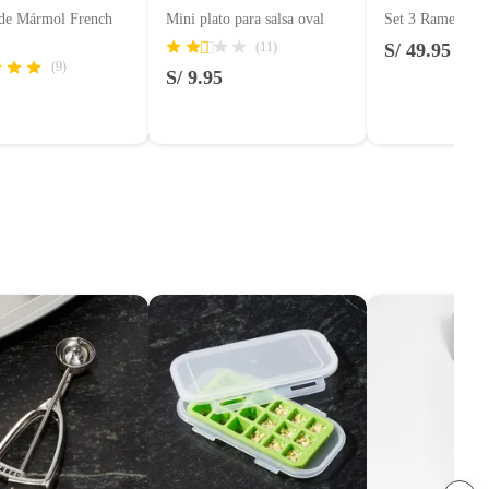
 de Mármol French
Mini plato para salsa oval
Set 3 Ramekins 
(11)
S/ 49.95
(9)
S/ 9.95