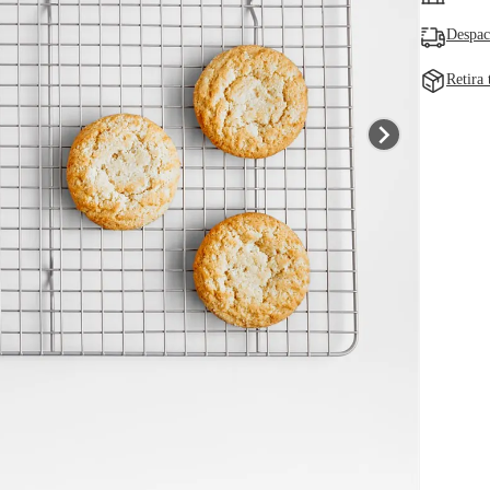
Despac
Retira