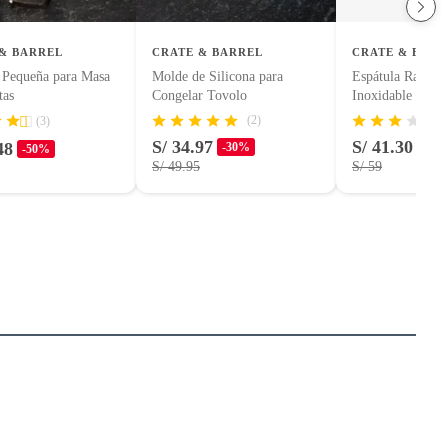
& BARREL
CRATE & BARREL
CRATE & BARR
 Pequeña para Masa
Molde de Silicona para
Espátula Ranura
tas
Congelar Tovolo
Inoxidable
(2)
(3)
S/ 34.97
S/ 41.30
48
-30%
-30
-50%
S/ 49.95
S/ 59