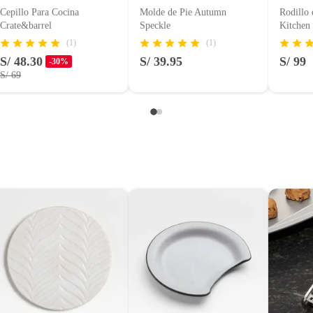
Cepillo Para Cocina
Molde de Pie Autumn
Rodillo
Crate&barrel
Speckle
Kitchen
entos alimenticios, vitaminas.
(1)
(1)
S/ 48.30
S/ 39.95
S/ 99
-30%
con señales de uso, sin empaques, etiquetas o sellos.
S/ 69