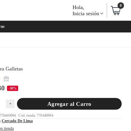
0
Hola
,
Inicia sesión
ras
ra Galletas
(0)
30
-30%
Agregar al Carro
+
 770440994
Cód. tienda: 770440994
n
Cercado De Lima
en tienda