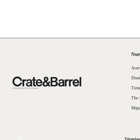
Nue
Acer
Dise
Tien
The 
Mapa
Término