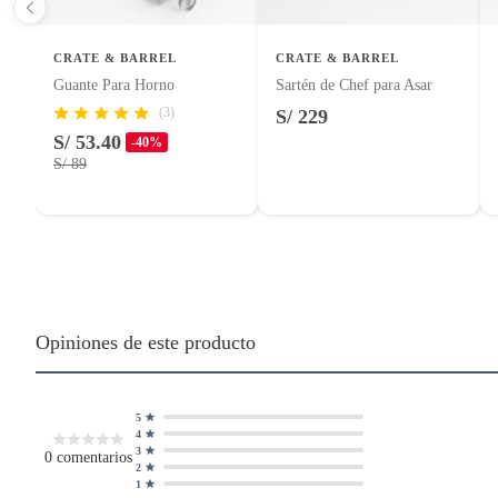
CRATE & BARREL
CRATE & BARREL
Guante Para Horno
Sartén de Chef para Asar
(3)
S/ 229
S/ 53.40
-40%
S/ 89
Opiniones de este producto
5
4
3
0
comentarios
2
1