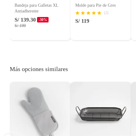
Productos de compra internacional.
Bandeja para Galletas XL
Molde para Pie de Gres
Productos comprados en Outlet Atocongo.
Alto
1cm
Antiadherente
(2)
Productos perecibles como alimentos, bebidas, medicamentos, suplem
S/ 139.30
-30%
S/ 119
Productos digitales (descarga inmediata).
S/ 199
Por motivos de salubridad, la ropa interior inferior y ropas de baño 
Alimentos, bebidas, fórmulas y leches para bebés.
Productos hechos a medida.
Pinturas de color a pedido.
Plantas.
Más opciones similares
Productos que hayan sido previamente instalados.
Baterías de auto.
Motocicletas y bicicletas motorizadas.
Licores y cigarros electrónicos.