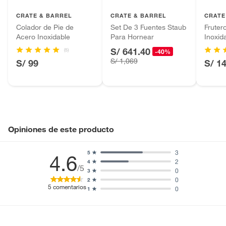
Productos que hayan sido previamente instalados.
Baterías de auto.
CRATE & BARREL
CRATE & BARREL
CRATE
Colador de Pie de
Set De 3 Fuentes Staub
Fruter
Motocicletas y bicicletas motorizadas.
Acero Inoxidable
Para Hornear
Inoxid
Licores y cigarros electrónicos.
S/ 641.40
(5)
-40%
S/ 1,069
S/ 99
S/ 1
Opiniones de este producto
3
5
4.6
2
4
/5
0
3
0
2
5
comentarios
0
1