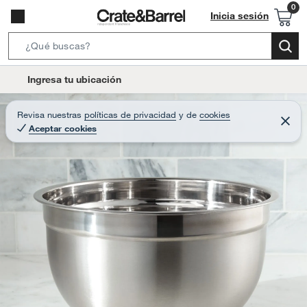
Inicia sesión
S
e
l
Ingresa tu ubicación
a
o
r
c
Revisa nuestras
políticas de privacidad
y
de
cookies
c
C
a
Aceptar cookies
e
h
r
t
r
B
a
i
r
a
o
r
n
-
i
c
o
n