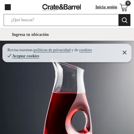
Inicia sesión
S
e
l
Ingresa tu ubicación
a
o
r
c
Revisa nuestras
políticas de privacidad
y
de
cookies
c
C
a
Aceptar cookies
e
h
r
t
r
B
a
i
r
a
o
r
n
-
i
c
o
n