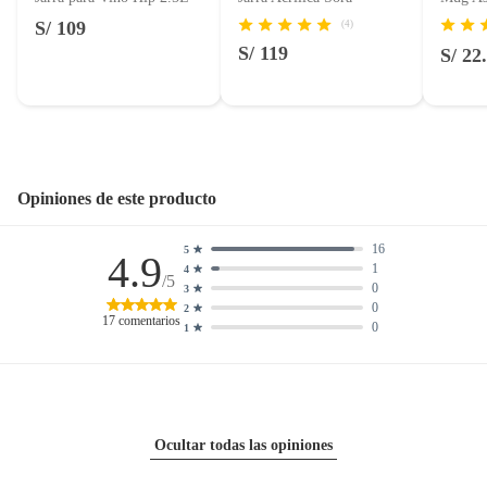
Licores y cigarros electrónicos.
S/ 109
(4)
S/ 119
S/ 22
Opiniones de este producto
16
5
4.9
1
4
/5
0
3
0
2
17
comentarios
0
1
Ocultar todas las opiniones