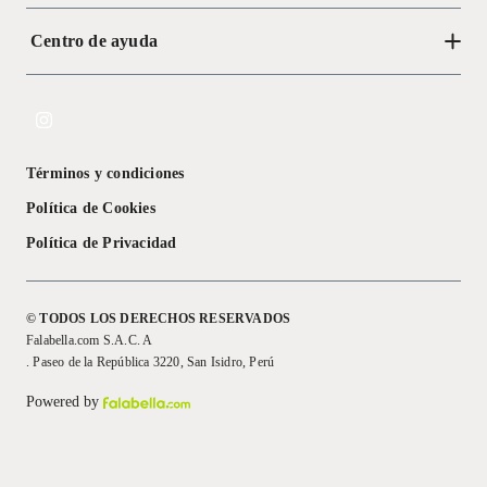
Centro de ayuda
Acerca de Crate
Tiendas
Cambios y devoluciones
Libro de Reclamaciones
Términos y condiciones
Textos Legales
Política de Cookies
Política de Privacidad
© TODOS LOS DERECHOS RESERVADOS
Falabella.com S.A.C. A
. Paseo de la República 3220, San Isidro, Perú
Powered by