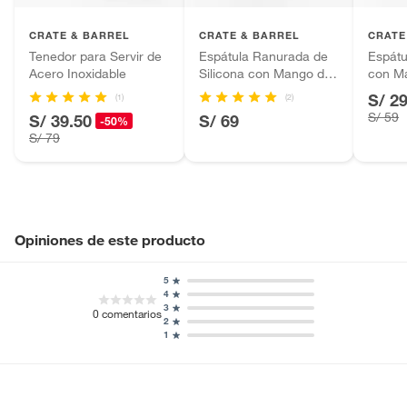
Plantas.
Productos que hayan sido previamente instalados.
CRATE & BARREL
CRATE & BARREL
CRATE
Baterías de auto.
Tenedor para Servir de
Espátula Ranurada de
Espátu
Acero Inoxidable
Silicona con Mango de
con M
Motocicletas y bicicletas motorizadas.
Madera
S/ 2
Licores y cigarros electrónicos.
(1)
(2)
S/ 59
S/ 39.50
S/ 69
-50%
S/ 79
Opiniones de este producto
5
4
3
0
comentarios
2
1