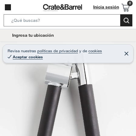
Inicia sesión
S
e
l
Ingresa tu ubicación
a
o
r
c
Revisa nuestras
políticas de privacidad
y
de
cookies
c
C
a
Aceptar cookies
e
h
r
t
r
B
a
i
r
a
o
r
n
-
i
c
o
n