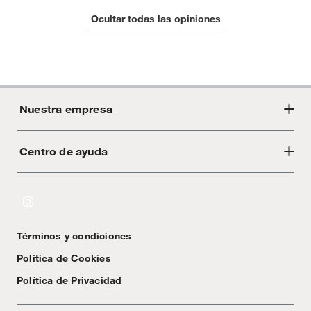
Ocultar todas las opiniones
Nuestra empresa
Centro de ayuda
Acerca de Crate
Tiendas
Cambios y devoluciones
Libro de Reclamaciones
Términos y condiciones
Textos Legales
Política de Cookies
Política de Privacidad