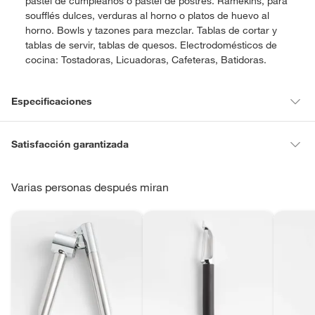
pastel de cumpleaños o pastel de postres. Ramekins, para
soufflés dulces, verduras al horno o platos de huevo al
horno. Bowls y tazones para mezclar. Tablas de cortar y
tablas de servir, tablas de quesos. Electrodomésticos de
cocina: Tostadoras, Licuadoras, Cafeteras, Batidoras.
Especificaciones
Hecho en
China
Satisfacción garantizada
La mayoría de los productos tienen
30 días desde que los recibes
para hacer una devolución.
Varias personas después miran
Modelo
587636
Sin embargo, tenemos categorías que cuentan con plazos diferentes,
otras con restricciones y algunas que no se pueden devolver ni
cambiar. Conoce cuáles son:
Productos vendidos por
Falabella, Tottus y otros vendedores tienen:
48 horas: cemento, mezclas de hormigón, morteros, yeso y
otros productos para asfalto, hormigón, albañilería.
7 días: colchones y productos de combustión.