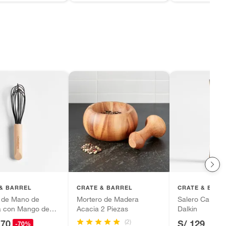
& BARREL
CRATE & BARREL
CRATE & BARR
r de Mano de
Mortero de Madera
Salero Calisto
na con Mango de
Acacia 2 Piezas
Dalkin
a
(2)
.70
S/ 129
-70%