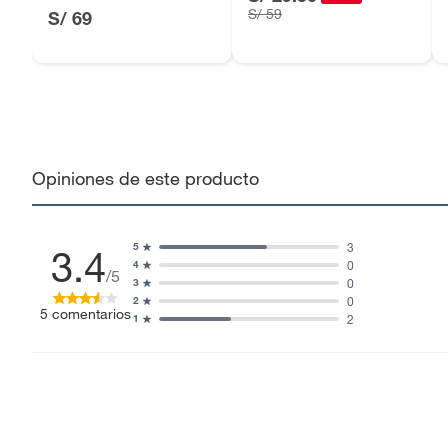
S/ 59
S/ 69
Opiniones de este producto
3
5
3.4
0
4
/5
0
3
0
2
5
comentarios
2
1