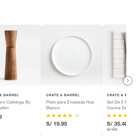
& BARREL
CRATE & BARREL
CRATE & BARR
ro Calistoga By
Plato para Ensalada Hue
Set De 2 Paño
alkin
Blanco
Cocina Dash P
(3)
9
S/ 19.95
S/ 35.40
-4
S/ 59