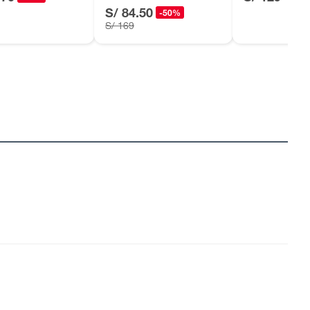
S/ 84.50
-50%
S/ 169