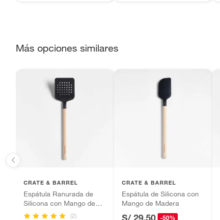
sellos.
Alimentos, bebidas, fórmulas y leches para bebés.
Productos hechos a medida.
Más opciones similares
Pinturas de color a pedido.
Plantas.
Productos que hayan sido previamente instalados.
Baterías de auto.
Motocicletas y bicicletas motorizadas.
Licores y cigarros electrónicos.
CRATE & BARREL
CRATE & BARREL
Espátula Ranurada de
Espátula de Silicona con
Silicona con Mango de
Mango de Madera
Madera
(2)
S/ 29.50
-50%