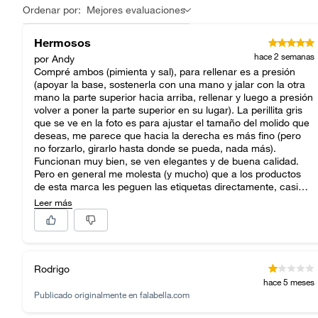
Ordenar por:
Mejores evaluaciones
Hermosos
hace 2 semanas
por Andy
Compré ambos (pimienta y sal), para rellenar es a presión
(apoyar la base, sostenerla con una mano y jalar con la otra
mano la parte superior hacia arriba, rellenar y luego a presión
volver a poner la parte superior en su lugar). La perillita gris
que se ve en la foto es para ajustar el tamaño del molido que
deseas, me parece que hacia la derecha es más fino (pero
no forzarlo, girarlo hasta donde se pueda, nada más).
Funcionan muy bien, se ven elegantes y de buena calidad.
Pero en general me molesta (y mucho) que a los productos
de esta marca les peguen las etiquetas directamente, casi
siempre queda pegamento y es un martirio retirarlo.
Leer más
Rodrigo
hace 5 meses
Publicado originalmente en
falabella.com