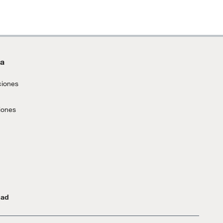
da
ciones
iones
dad