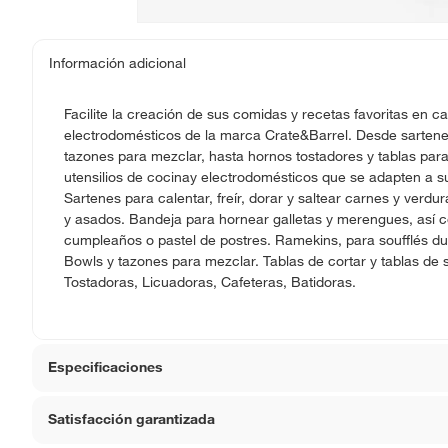
Información adicional
Facilite la creación de sus comidas y recetas favoritas en ca
electrodomésticos de la marca Crate&Barrel. Desde sartenes 
tazones para mezclar, hasta hornos tostadores y tablas para
utensilios de cocinay electrodomésticos que se adapten a su
Sartenes para calentar, freír, dorar y saltear carnes y verdu
y asados. Bandeja para hornear galletas y merengues, así 
cumpleaños o pastel de postres. Ramekins, para soufflés dul
Bowls y tazones para mezclar. Tablas de cortar y tablas de 
Tostadoras, Licuadoras, Cafeteras, Batidoras.
Especificaciones
Satisfacción garantizada
Material
Mader