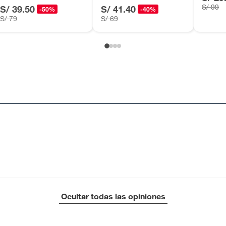
S/ 99
S/ 39.50
S/ 41.40
-50%
-40%
S/ 79
S/ 69
Ocultar todas las opiniones