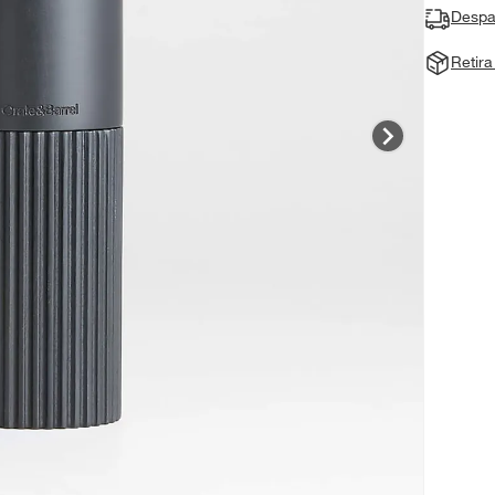
Despa
Retir