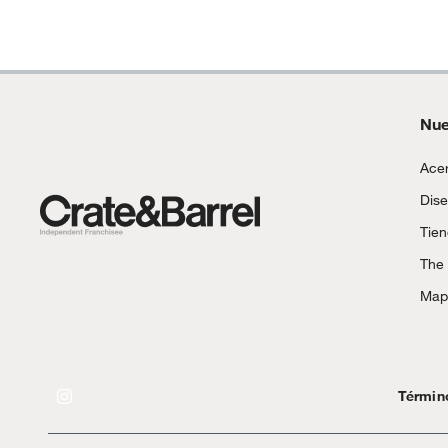
Nue
Acer
Dise
Tie
The
Mapa
Términ