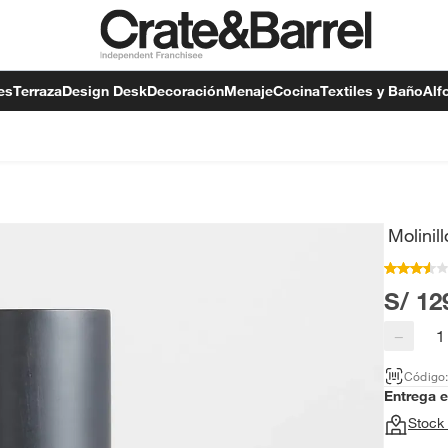
es
Terraza
Design Desk
Decoración
Menaje
Cocina
Textiles y Baño
Alf
Molini
S/ 12
−
Código
Entrega 
Stock 