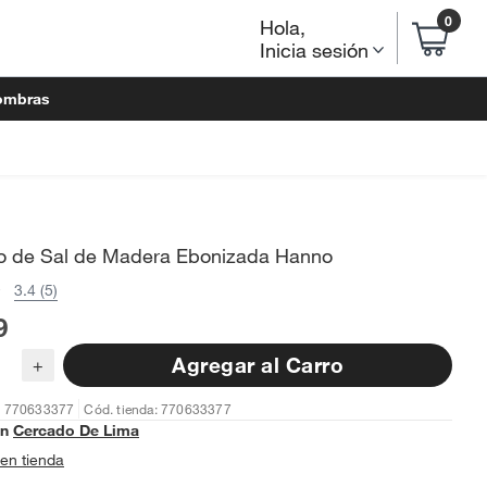
0
Hola
,
Inicia sesión
ombras
llo de Sal de Madera Ebonizada Hanno
3.4 (5)
9
Agregar al Carro
+
: 770633377
Cód. tienda: 770633377
en
Cercado De Lima
en tienda