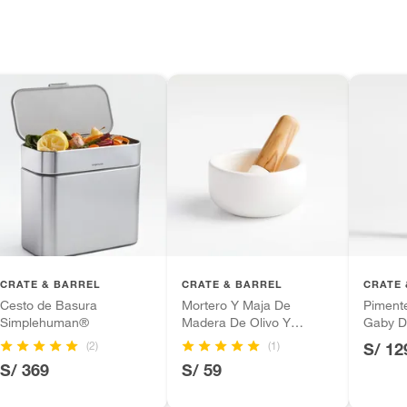
los recibes para hacer una devolución.
 diferentes, otras con restricciones y algunas
son:
lizante,Duradero
edores tienen:
ros productos para asfalto, hormigón, albañilería.
da
tros productos para asfalto.
ésticos, tecnología, línea blanca, colchones, muebles,
inión
CRATE & BARREL
CRATE & BARREL
CRATE 
Cesto de Basura
Mortero Y Maja De
Pimente
Simplehuman®
Madera De Olivo Y
Gaby D
Cerámica
(2)
(1)
S/ 12
, suplementos alimenticios, vitaminas.
S/ 369
S/ 59
as de baño con señales de uso, sin empaques, etiquetas o