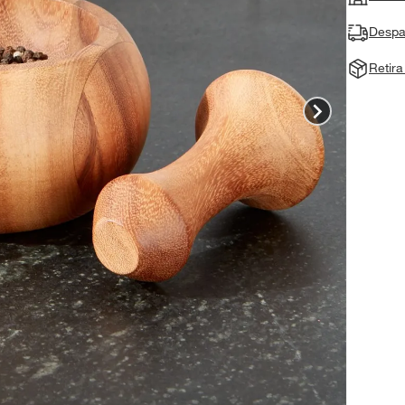
Despa
Retir