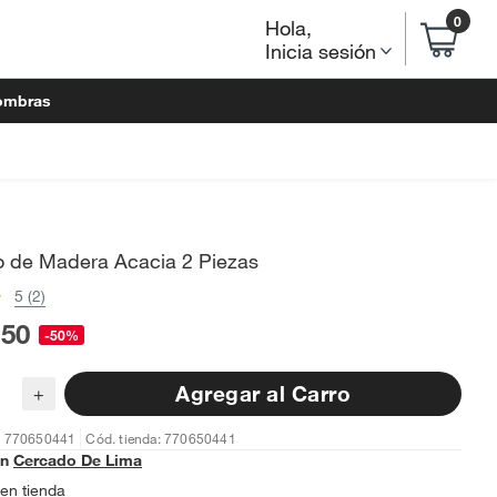
0
Hola
,
Inicia sesión
ombras
o de Madera Acacia 2 Piezas
5 (2)
.50
-50%
Agregar al Carro
+
: 770650441
Cód. tienda: 770650441
en
Cercado De Lima
en tienda