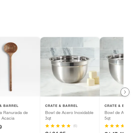
& BARREL
CRATE & BARREL
CRATE & BARR
a Ranurada de
Bowl de Acero Inoxidable
Bowl de Acero 
 Acacia
3qt
5qt
(6)
(5
9