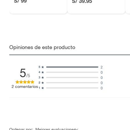
S/ 99
S/ 39.95
Opiniones de este producto
2
5
5
0
4
/5
0
3
0
2
2
comentarios
0
1
Ordenar por:
Mejores evaluaciones