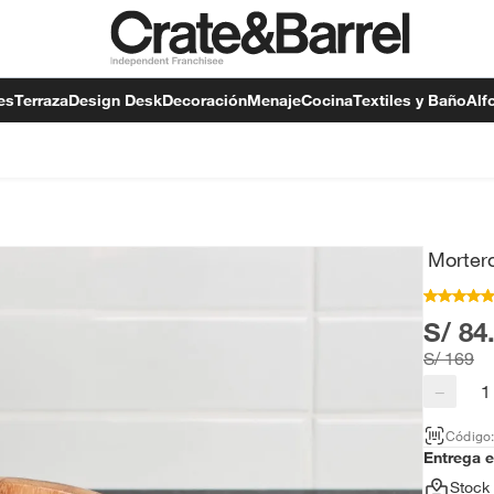
es
Terraza
Design Desk
Decoración
Menaje
Cocina
Textiles y Baño
Alf
Morter
S/ 84
S/ 169
−
Código
Entrega 
Stock 