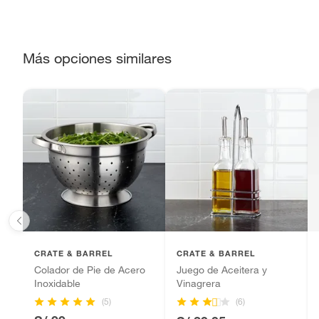
sellos.
Alimentos, bebidas, fórmulas y leches para bebés.
Productos hechos a medida.
Más opciones similares
Pinturas de color a pedido.
Plantas.
Productos que hayan sido previamente instalados.
Baterías de auto.
Motocicletas y bicicletas motorizadas.
Licores y cigarros electrónicos.
CRATE & BARREL
CRATE & BARREL
Colador de Pie de Acero
Juego de Aceitera y
Inoxidable
Vinagrera
(5)
(6)