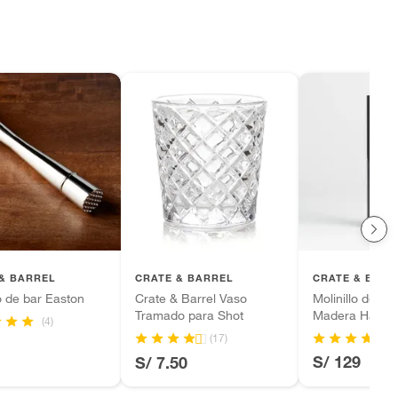
& BARREL
CRATE & BARREL
CRATE & BARR
 de bar Easton
Crate & Barrel Vaso
Molinillo de Pi
Tramado para Shot
Madera Hanno
(4)
(17)
S/ 129
S/ 7.50