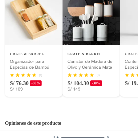
CRATE & BARREL
CRATE & BARREL
CRATE
Organizador para
Canister de Madera de
Conte
Especias de Bambú
Olivo y Cerámica Mate
Espec
(2)
(1)
S/ 76.30
S/ 104.30
S/ 19
-30%
-30%
S/ 109
S/ 149
Opiniones de este producto
5
5