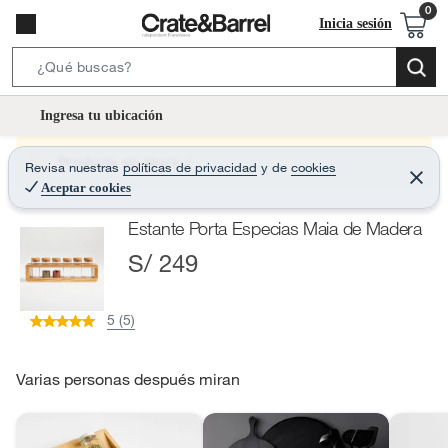
Inicia sesión
S
e
l
Ingresa tu ubicación
a
o
r
c
Producto sin stock :(
Revisa nuestras
políticas de privacidad
y
de
cookies
c
C
a
e
Aceptar cookies
h
r
t
r
B
Estante Porta Especias Maia de Madera
a
i
r
a
S/ 249
o
r
n
-
5 (5)
i
c
o
Varias personas después miran
n