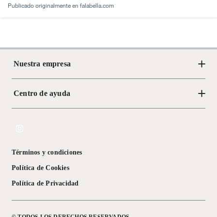
Publicado originalmente en
falabella.com
Nuestra empresa
Centro de ayuda
Acerca de Crate
Tiendas
Cambios y devoluciones
Libro de Reclamaciones
Términos y condiciones
Textos Legales
Política de Cookies
Política de Privacidad