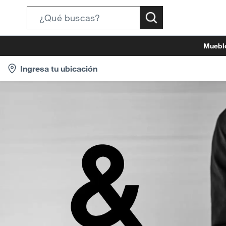
Search
Bar
Muebl
location-
Ingresa tu ubicación
icon