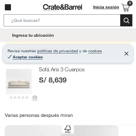
Inicia sesión
S
e
l
Ingresa tu ubicación
a
o
r
c
Producto sin stock :(
Revisa nuestras
políticas de privacidad
y
de
cookies
c
C
a
Aceptar cookies
e
h
r
t
r
B
Sofá Aris 3 Cuerpos
a
i
r
a
S/ 8,639
o
r
n
-
(0)
i
c
o
Varias personas después miran
n