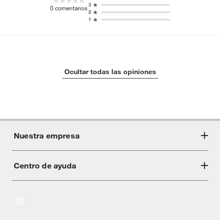
3
0
comentarios
2
1
Ocultar todas las opiniones
Nuestra empresa
Centro de ayuda
Acerca de Crate
Tiendas
Cambios y devoluciones
Libro de Reclamaciones