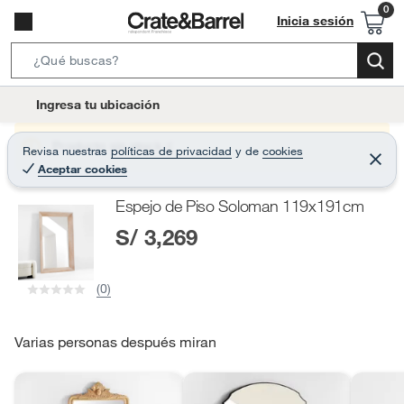
Inicia sesión
S
e
l
Ingresa tu ubicación
a
o
r
c
Producto sin stock :(
Revisa nuestras
políticas de privacidad
y
de
cookies
c
C
a
Aceptar cookies
e
h
r
t
r
B
Espejo de Piso Soloman 119x191cm
a
i
r
a
S/ 3,269
o
r
n
-
(0)
i
c
o
Varias personas después miran
n