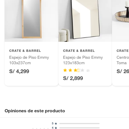
CRATE & BARREL
CRATE & BARREL
CRATE
Espejo de Piso Emmy
Espejo de Piso Emmy
Centro
103x237cm
123x183cm
Toma
S/ 4,299
S/ 2
(2)
S/ 2,899
Opiniones de este producto
5
4