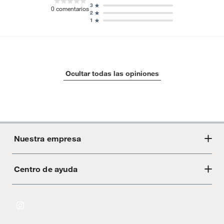
3
0
comentarios
2
1
Ocultar todas las opiniones
Nuestra empresa
Centro de ayuda
Acerca de Crate
Tiendas
Cambios y devoluciones
Libro de Reclamaciones