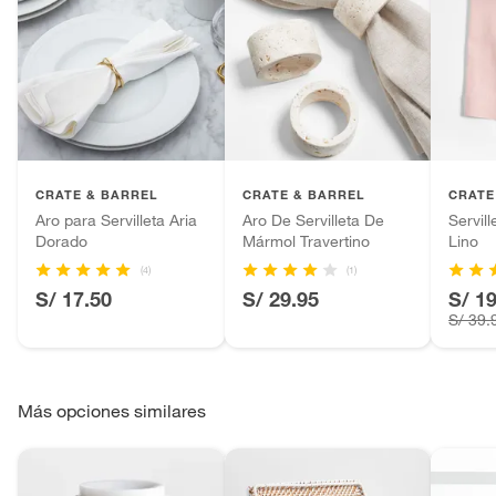
CRATE & BARREL
CRATE & BARREL
CRATE
Aro para Servilleta Aria
Aro De Servilleta De
Servil
Dorado
Mármol Travertino
Lino
(4)
(1)
S/ 17.50
S/ 29.95
S/ 1
S/ 39.
Más opciones similares