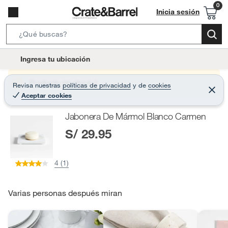
Inicia sesión
S
e
l
Ingresa tu ubicación
a
o
r
c
Producto sin stock :(
Revisa nuestras
políticas de privacidad
y
de
cookies
c
C
a
Aceptar cookies
e
h
r
t
r
B
Jabonera De Mármol Blanco Carmen
a
i
r
a
S/ 29.95
o
r
n
-
4 (1)
i
c
o
Varias personas después miran
n