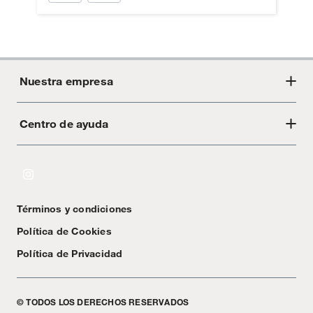
Nuestra empresa
Centro de ayuda
Acerca de Crate
Tiendas
Cambios y devoluciones
Libro de Reclamaciones
Términos y condiciones
Textos Legales
Política de Cookies
Política de Privacidad
© TODOS LOS DERECHOS RESERVADOS