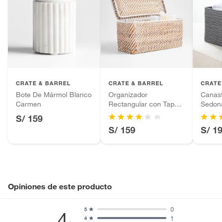
CRATE & BARREL
CRATE & BARREL
CRATE
Bote De Mármol Blanco
Organizador
Canas
Carmen
Rectangular con Tapa
Sedon
Sedona Blanco
S/ 159
(6)
S/ 159
S/ 1
Opiniones de este producto
0
5
4
1
4