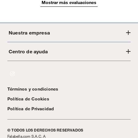
Mostrar más evaluaciones
Nuestra empresa
Centro de ayuda
Acerca de Crate
Tiendas
Cambios y devoluciones
Libro de Reclamaciones
Términos y condiciones
Textos Legales
Política de Cookies
Política de Privacidad
© TODOS LOS DERECHOS RESERVADOS
Falabella.com S.A.C. A