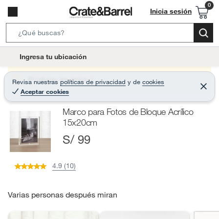
Inicia sesión
S
e
l
Ingresa tu ubicación
a
o
r
c
Producto sin stock :(
Revisa nuestras
políticas de privacidad
y
de
cookies
c
C
a
Aceptar cookies
e
h
r
t
r
B
Marco para Fotos de Bloque Acrílico
a
i
r
a
15x20cm
o
r
S/ 99
n
-
i
4.9 (10)
c
o
Varias personas después miran
n