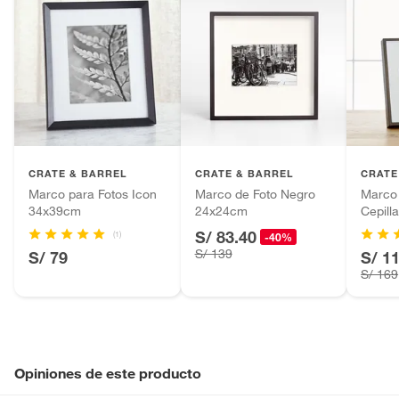
CRATE & BARREL
CRATE & BARREL
CRATE
Marco para Fotos Icon
Marco de Foto Negro
Marco
34x39cm
24x24cm
Cepill
27x27
S/ 83.40
(1)
-40%
S/ 139
S/ 79
S/ 1
S/ 169
Opiniones de este producto