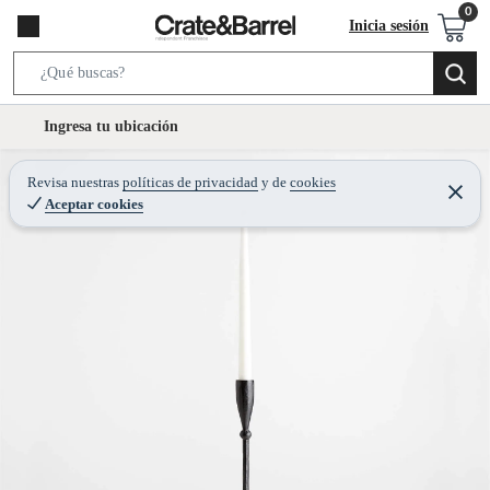
Inicia sesión
S
e
l
Ingresa tu ubicación
a
o
r
c
Revisa nuestras
políticas de privacidad
y
de
cookies
c
C
a
Aceptar cookies
e
h
r
t
r
B
a
i
r
a
o
r
n
-
i
c
o
n