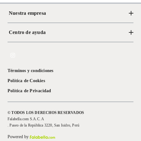
Nuestra empresa
Centro de ayuda
Acerca de Crate
Tiendas
Cambios y devoluciones
Libro de Reclamaciones
Términos y condiciones
Textos Legales
Política de Cookies
Política de Privacidad
© TODOS LOS DERECHOS RESERVADOS
Falabella.com S.A.C. A
. Paseo de la República 3220, San Isidro, Perú
Powered by