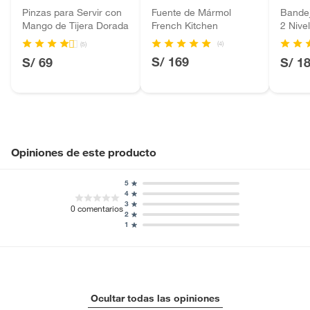
Baterías de auto.
Pinzas para Servir con
Fuente de Mármol
Bandej
Mango de Tijera Dorada
French Kitchen
2 Nive
Motocicletas y bicicletas motorizadas.
Cambr
Licores y cigarros electrónicos.
(4)
(5)
S/ 169
S/ 69
S/ 1
Opiniones de este producto
5
4
3
0
comentarios
2
1
Ocultar todas las opiniones