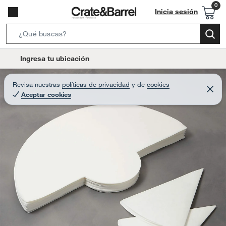
Inicia sesión
S
e
l
Ingresa tu ubicación
a
o
r
c
Revisa nuestras
políticas de privacidad
y
de
cookies
c
C
a
Aceptar cookies
e
h
r
t
r
B
a
i
r
a
o
r
n
-
i
c
o
n