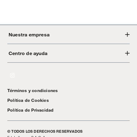
Nuestra empresa
Centro de ayuda
Acerca de Crate
Tiendas
Cambios y devoluciones
Libro de Reclamaciones
Términos y condiciones
Textos Legales
Política de Cookies
Política de Privacidad
© TODOS LOS DERECHOS RESERVADOS