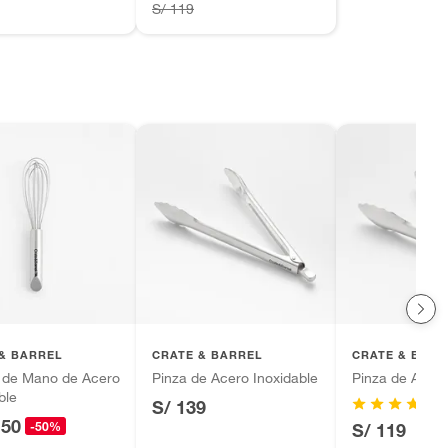
S/ 119
& BARREL
CRATE & BARREL
CRATE & BARR
r de Mano de Acero
Pinza de Acero Inoxidable
Pinza de Acero
ble
S/ 139
.50
-50%
S/ 119