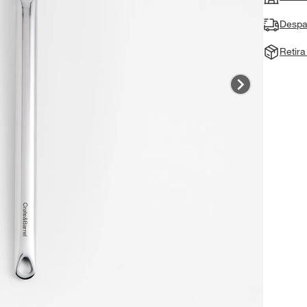
Despa
Retir