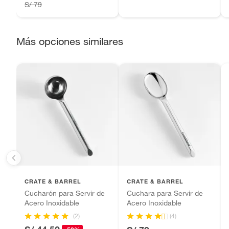
Productos digitales (descarga inmediata).
S/ 79
Por motivos de salubridad, la ropa interior inferior y rop
sellos.
Alimentos, bebidas, fórmulas y leches para bebés.
Más opciones similares
Productos hechos a medida.
Pinturas de color a pedido.
Plantas.
Productos que hayan sido previamente instalados.
Baterías de auto.
Motocicletas y bicicletas motorizadas.
Licores y cigarros electrónicos.
CRATE & BARREL
CRATE & BARREL
Cucharón para Servir de
Cuchara para Servir de
Acero Inoxidable
Acero Inoxidable
(2)
(4)