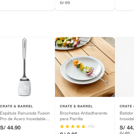
S/ 59
as de baño con señales de uso, sin empaques, etiquetas o
CRATE & BARREL
CRATE & BARREL
CRATE 
Espátula Ranurada Fusion
Brochetas Antiadherente
Batido
Pro de Acero Inoxidable
para Parrilla
Inoxida
CUISINART
(15)
S/ 44.90
S/ 44
S/ 89