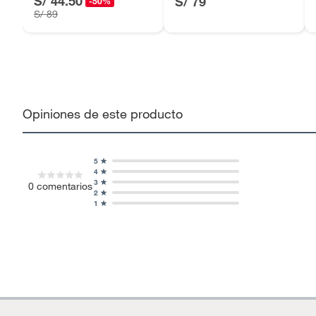
S/ 44.50
S/ 79
-50%
S/ 89
Opiniones de este producto
5
4
3
0
comentarios
2
1