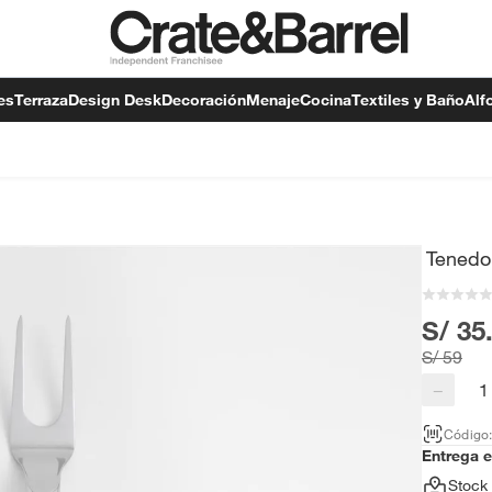
es
Terraza
Design Desk
Decoración
Menaje
Cocina
Textiles y Baño
Alf
Tenedor
S/ 35
S/ 59
−
Código
Entrega 
Stock 