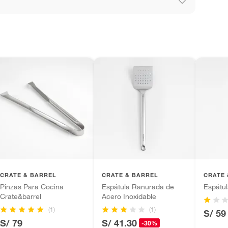
los recibes para hacer una devolución.
noxidable
 diferentes, otras con restricciones y algunas
son:
Parrillero
edores tienen:
ros productos para asfalto, hormigón, albañilería.
tros productos para asfalto.
ésticos, tecnología, línea blanca, colchones, muebles,
inión
CRATE & BARREL
CRATE & BARREL
CRATE 
Pinzas Para Cocina
Espátula Ranurada de
Espátul
Crate&barrel
Acero Inoxidable
(1)
(1)
S/ 59
, suplementos alimenticios, vitaminas.
S/ 79
S/ 41.30
-30%