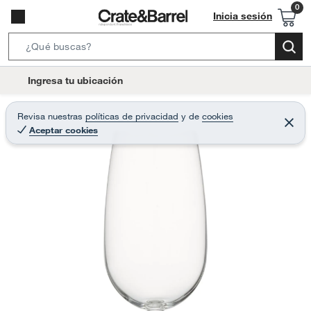
Inicia sesión
S
e
l
Ingresa tu ubicación
a
o
r
c
Revisa nuestras
políticas de privacidad
y
de
cookies
c
C
a
Aceptar cookies
e
h
r
t
r
B
a
i
r
a
o
r
n
-
i
c
o
n