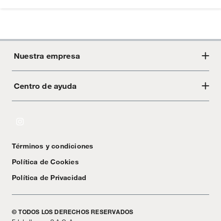
Nuestra empresa
Centro de ayuda
Acerca de Crate
Tiendas
Cambios y devoluciones
Libro de Reclamaciones
Términos y condiciones
Textos Legales
Política de Cookies
Política de Privacidad
© TODOS LOS DERECHOS RESERVADOS