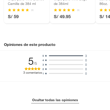
Camille de 384 ml
de 384ml
86oz.
Motocicletas y bicicletas motorizadas.
(3)
(3)
Licores y cigarros electrónicos.
S/ 59
S/ 49.95
S/ 1
Opiniones de este producto
3
5
5
0
4
/5
0
3
0
2
3
comentarios
0
1
Ocultar todas las opiniones