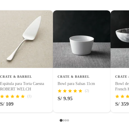
CRATE & BARREL
CRATE & BARREL
CRATE 
Espátula para Torta Caesna
Bowl para Salsas 11cm
Bowl de
ROBERT WELCH
French 
(2)
(1)
S/ 9.95
S/ 109
S/ 359