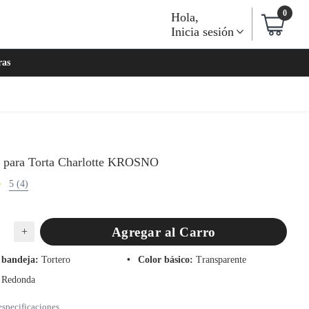
0
Hola
,
Inicia sesión
ras
l para Torta Charlotte KROSNO
5 (4)
Agregar al Carro
+
 bandeja
:
Tortero
Color básico
:
Transparente
Redonda
especificaciones