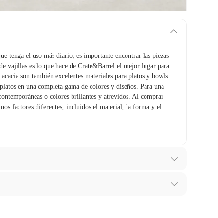
 que tenga el uso más diario; es importante encontrar las piezas
de vajillas es lo que hace de Crate&Barrel el mejor lugar para
e acacia son también excelentes materiales para platos y bowls.
 platos en una completa gama de colores y diseños. Para una
contemporáneas o colores brillantes y atrevidos. Al comprar
nos factores diferentes, incluidos el material, la forma y el
ibes para hacer una devolución.
rente