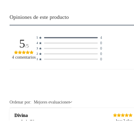
Opiniones de este producto
4
5
5
0
4
/5
0
3
0
2
4
comentarios
0
1
Ordenar por:
Mejores evaluaciones
Divina
hace 3 años
por IsabelU
Me encanto, muy linda y elegante ademas su superficie es plana lo
que es mejor para poner un postre o ponque