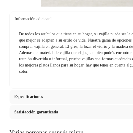
Información adicional
De todos los artículos que tiene en su hogar, su vajilla puede ser la
que mejor se adapten a su estilo de vida. Nuestra gama de opciones 
comprar vajilla en general. El gres, la loza, el vidrio y la madera d
Además del material de vajilla que elijas, también podrás encontrar
reunión divertida o informal, pruebe vajillas con formas cuadradas 
los mejores platos llanos para su hogar, hay que tener en cuenta algu
color.
Especificaciones
Satisfacción garantizada
Hecho en
Polonia
La mayoría de los productos tienen
30 días desde que los rec
Varias personas después miran
Color básico
Transpa