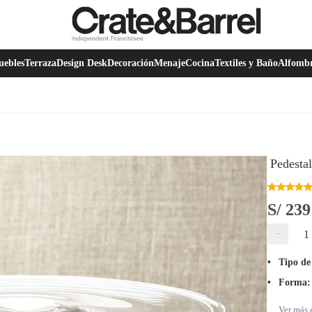
ebles
Terraza
Design Desk
Decoración
Menaje
Cocina
Textiles y Baño
Alfomb
Pedesta
S/ 239
−
Tipo de
Forma
:
Ver más 