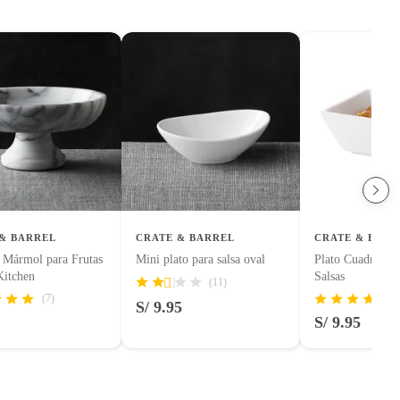
& BARREL
CRATE & BARREL
CRATE & BARR
 Mármol para Frutas
Mini plato para salsa oval
Plato Cuadrado 
Kitchen
Salsas
(11)
(7)
S/ 9.95
S/ 9.95