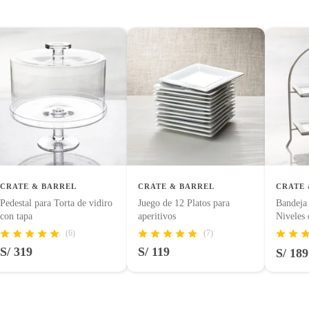
tes, otras con restricciones y algunas que no se pueden
 tienen:
uctos para asfalto, hormigón, albañilería.
rente
uctos para asfalto.
logía, línea blanca, colchones, muebles, bicicletas y máquinas.
a
CRATE & BARREL
CRATE & BARREL
CRATE 
Pedestal para Torta de vidiro
Juego de 12 Platos para
Bandeja 
con tapa
aperitivos
Niveles 
entos alimenticios, vitaminas.
Cambri
(6)
(7)
S/ 319
S/ 119
S/ 189
con señales de uso, sin empaques, etiquetas o sellos.