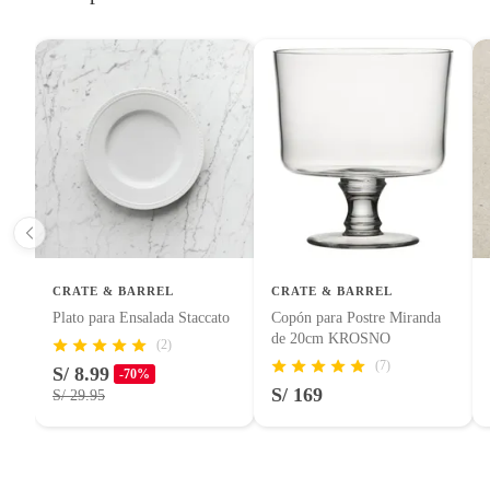
Pinturas de color a pedido.
Plantas.
Productos que hayan sido previamente instalados.
Baterías de auto.
Motocicletas y bicicletas motorizadas.
Licores y cigarros electrónicos.
CRATE & BARREL
CRATE & BARREL
Plato para Ensalada Staccato
Copón para Postre Miranda
de 20cm KROSNO
(2)
(7)
S/ 8.99
-70%
S/ 169
S/ 29.95