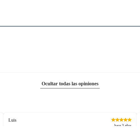
Ocultar todas las opiniones
Luis
hace 3 años
Es impresionante muy linda me fascino ! La calidad súper !
Publicado originalmente en
falabella.com.co