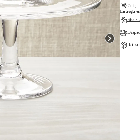
Código:
Entrega e
Stock 
Despac
Retira