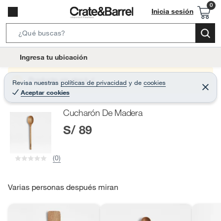
Inicia sesión
S
e
l
Ingresa tu ubicación
a
o
r
c
Producto sin stock :(
Revisa nuestras
políticas de privacidad
y
de
cookies
c
C
a
Aceptar cookies
e
h
r
t
r
B
Cucharón De Madera
a
i
r
a
S/ 89
o
r
n
-
(0)
i
c
o
Varias personas después miran
n