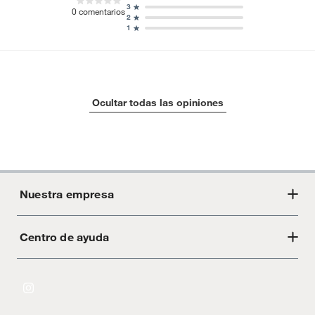
3
0
comentarios
2
1
Ocultar todas las opiniones
Nuestra empresa
Centro de ayuda
Acerca de Crate
Tiendas
Cambios y devoluciones
Libro de Reclamaciones