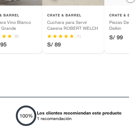
& BARREL
CRATE & BARREL
CRATE & BARR
ara Vino Blanco
Cuchara para Servir
Piezas De Serv
 Grande
Caesna ROBERT WELCH
Dalkin
(5)
(1)
S/ 99
.95
S/ 89
Los clientes recomiendan este producto
100
%
1
recomendación