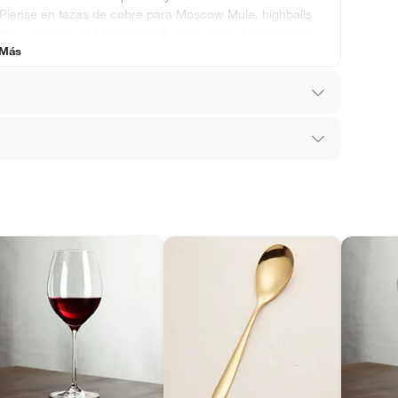
Piense en tazas de cobre para Moscow Mule, highballs
para bebidas carbonatadas duras y vasos de roca para
 Más
mezclas a base de whisky.
cero inoxidable
los recibes para hacer una devolución.
 diferentes, otras con restricciones y algunas
son:
edores tienen:
ros productos para asfalto, hormigón, albañilería.
ra lavavajillas,Duradero
do
tros productos para asfalto.
ésticos, tecnología, línea blanca, colchones, muebles,