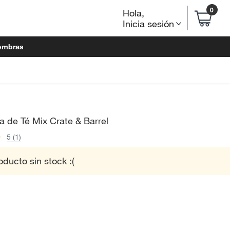
0
Hola
,
Inicia sesión
ombras
 de Té Mix Crate & Barrel
5 (1)
oducto sin stock :(