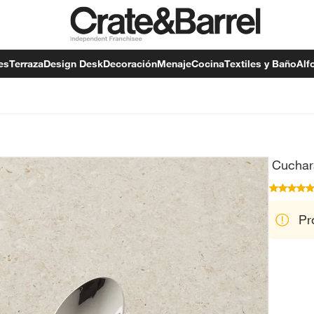
es
Terraza
Design Desk
Decoración
Menaje
Cocina
Textiles y Baño
Alf
Cuchara
Pr