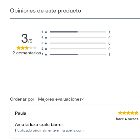
Apto para lavavajillas
No
Alimentos, bebidas, fórmulas y leches para bebés.
Opiniones de este producto
Productos hechos a medida.
Apto para microondas
No
Pinturas de color a pedido.
Plantas.
1
5
3
0
4
Productos que hayan sido previamente instalados.
/5
0
3
Baterías de auto.
0
2
2
comentarios
1
1
Motocicletas y bicicletas motorizadas.
Licores y cigarros electrónicos.
Ordenar por:
Mejores evaluaciones
Paula
hace 4 meses
Amo la loza crate barrel
Publicado originalmente en
falabella.com