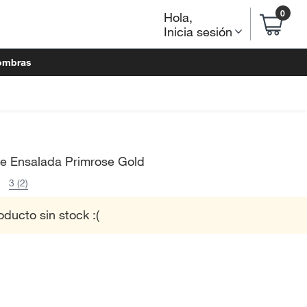
0
Hola
,
Inicia sesión
ombras
De Ensalada Primrose Gold
3 (2)
oducto sin stock :(