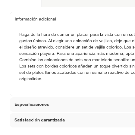
Información adicional
Haga de la hora de comer un placer para la vista con un se
gustos únicos. Al elegir una colección de vajillas, deje que el
el diseño atrevido, considere un set de vajilla colorido. Los 
sensación playera. Para una apariencia más moderna, opte 
Combíne las colecciones de sets con mantelería sencilla: un
Los sets con bordes coloridos añaden un toque divertido sin
set de platos llanos acabados con un esmalte reactivo de col
originalidad.
Especificaciones
Satisfacción garantizada
Apto para horno
No
La mayoría de los productos tienen
30 días desde que 