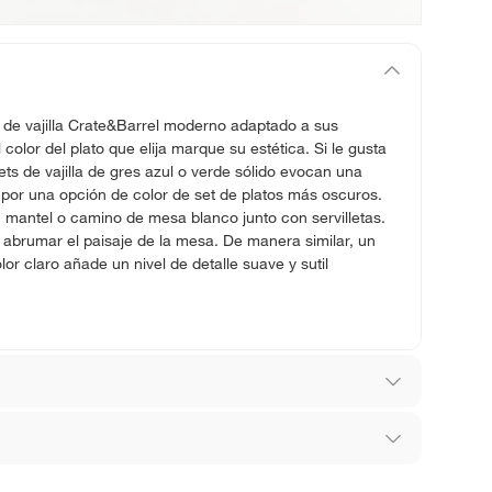
t de vajilla Crate&Barrel moderno adaptado a sus
 color del plato que elija marque su estética. Si le gusta
sets de vajilla de gres azul o verde sólido evocan una
por una opción de color de set de platos más oscuros.
 mantel o camino de mesa blanco junto con servilletas.
 abrumar el paisaje de la mesa. De manera similar, un
or claro añade un nivel de detalle suave y sutil
los recibes para hacer una devolución.