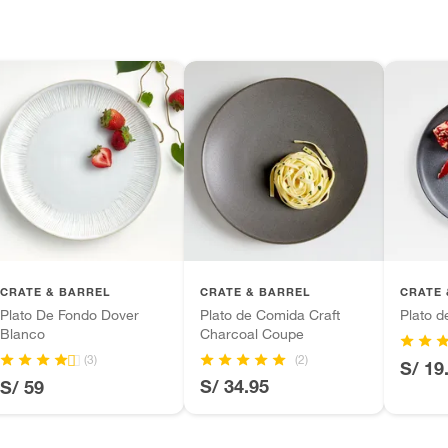
l
 diferentes, otras con restricciones y algunas
son:
ona
edores tienen:
ros productos para asfalto, hormigón, albañilería.
tros productos para asfalto.
ésticos, tecnología, línea blanca, colchones, muebles,
inión
CRATE & BARREL
CRATE & BARREL
CRATE 
Plato De Fondo Dover
Plato de Comida Craft
Plato 
da
Blanco
Charcoal Coupe
(2)
(3)
S/ 19
, suplementos alimenticios, vitaminas.
S/ 34.95
S/ 59
as de baño con señales de uso, sin empaques, etiquetas o