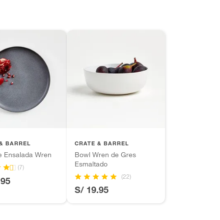
& BARREL
CRATE & BARREL
de Ensalada Wren
Bowl Wren de Gres
Esmaltado
(7)
(22)
.95
S/ 19.95