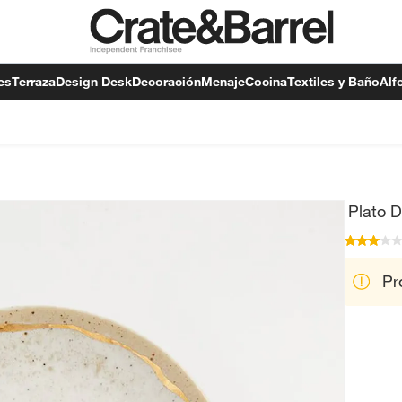
es
Terraza
Design Desk
Decoración
Menaje
Cocina
Textiles y Baño
Alf
Plato 
Pr