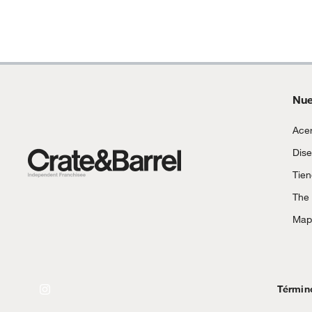
Nue
Acer
Dise
Tie
The
Mapa
Términ