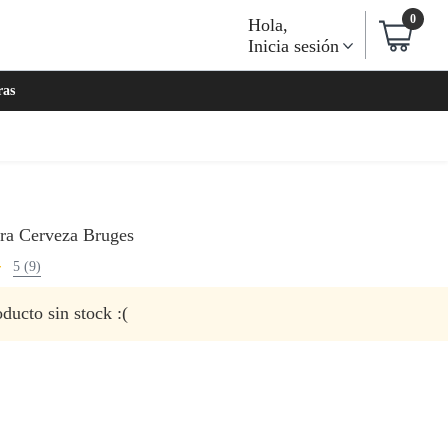
0
Hola
,
Inicia sesión
ras
ra Cerveza Bruges
5 (9)
ducto sin stock :(