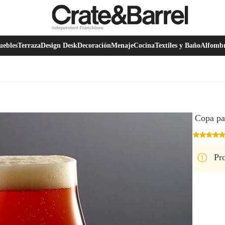
ebles
Terraza
Design Desk
Decoración
Menaje
Cocina
Textiles y Baño
Alfomb
Copa pa
Pro