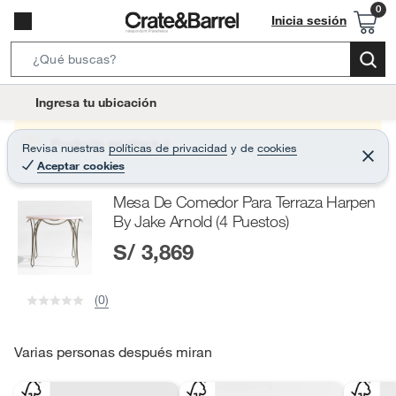
Inicia sesión
S
e
l
Ingresa tu ubicación
a
o
r
c
Producto sin stock :(
Revisa nuestras
políticas de privacidad
y
de
cookies
c
C
a
Aceptar cookies
e
h
r
t
r
B
Mesa De Comedor Para Terraza Harpen
a
i
r
a
By Jake Arnold (4 Puestos)
o
r
S/ 3,869
n
-
i
(0)
c
o
Varias personas después miran
n