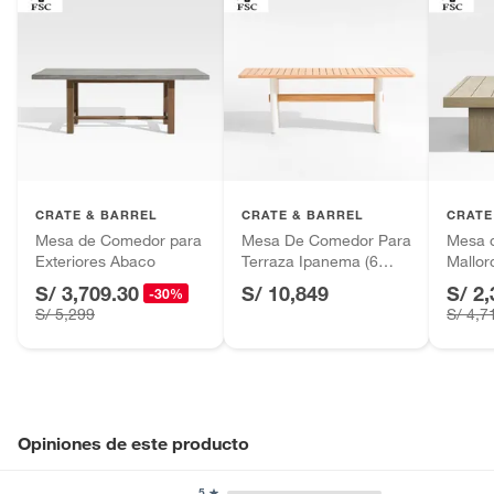
CRATE & BARREL
CRATE & BARREL
CRATE
Mesa de Comedor para
Mesa De Comedor Para
Mesa 
Exteriores Abaco
Terraza Ipanema (6
Mallor
Puestos)
Mader
S/ 3,709.30
S/ 10,849
S/ 2,
-30%
S/ 5,299
S/ 4,7
Opiniones de este producto
5