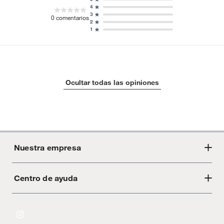
4
3
0
comentarios
2
1
Ocultar todas las opiniones
Nuestra empresa
Centro de ayuda
Acerca de Crate
Tiendas
Cambios y devoluciones