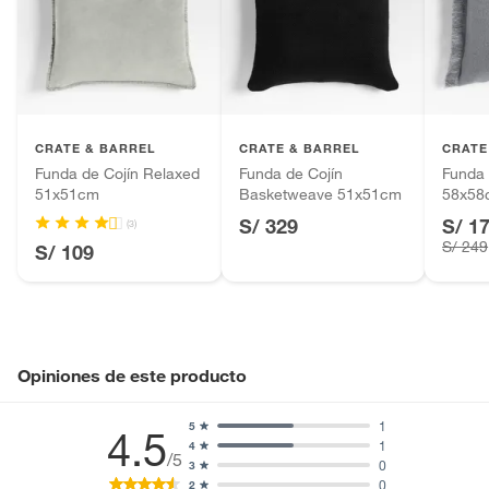
Alimentos, bebidas, fórmulas y leches para bebés.
Productos hechos a medida.
Pinturas de color a pedido.
Plantas.
Productos que hayan sido previamente instalados.
Baterías de auto.
CRATE & BARREL
CRATE & BARREL
CRATE
Funda de Cojín Relaxed
Funda de Cojín
Funda 
Motocicletas y bicicletas motorizadas.
51x51cm
Basketweave 51x51cm
58x58
Licores y cigarros electrónicos.
S/ 329
S/ 1
(3)
S/ 249
S/ 109
Opiniones de este producto
1
5
4.5
1
4
/5
0
3
0
2