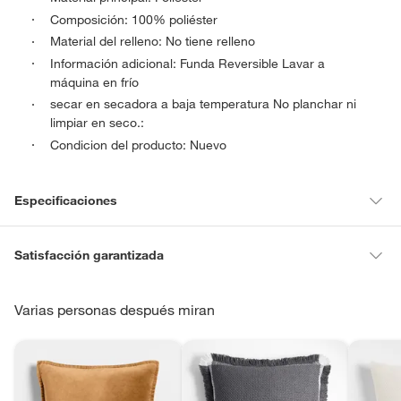
Composición: 100% poliéster
Material del relleno: No tiene relleno
Información adicional: Funda Reversible Lavar a
máquina en frío
secar en secadora a baja temperatura No planchar ni
limpiar en seco.:
Condicion del producto: Nuevo
Especificaciones
Material del relleno
Sin relleno
Satisfacción garantizada
La mayoría de los productos tienen
30 días desde que los recibes
para hacer una devolución.
Varias personas después miran
Material
Poliéster
Sin embargo, tenemos categorías que cuentan con plazos diferentes,
otras con restricciones y algunas que no se pueden devolver ni
Modelo
Burnt
cambiar. Conoce cuáles son:
Productos vendidos por
Falabella, Tottus y otros vendedores tienen: