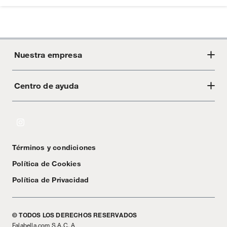
Nuestra empresa
Centro de ayuda
Acerca de Crate
Tiendas
Cambios y devoluciones
Libro de Reclamaciones
Términos y condiciones
Textos Legales
Política de Cookies
Política de Privacidad
© TODOS LOS DERECHOS RESERVADOS
Falabella.com S.A.C. A