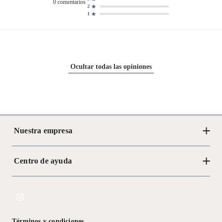
0
comentarios
2
1
Ocultar todas las opiniones
Nuestra empresa
Centro de ayuda
Acerca de Crate
Tiendas
Cambios y devoluciones
Libro de Reclamaciones
Términos y condiciones