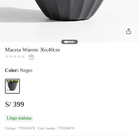
Maceta Warren 36x40cm
(0)
Color:
Negro
S/ 399
Llega mañana
Código: 770559470
Cód. tienda: 770559470