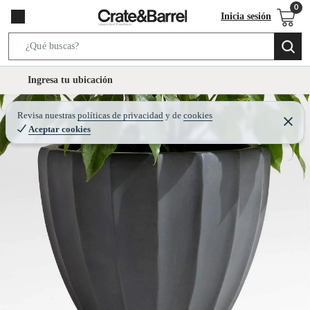
Inicia sesión
S
e
l
Ingresa tu ubicación
a
o
r
c
Revisa nuestras
políticas de privacidad
y
de
cookies
c
C
a
Aceptar cookies
e
h
r
t
r
B
a
i
r
a
o
r
n
-
i
c
o
n