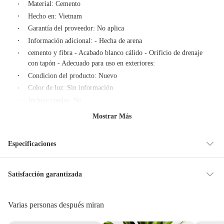
Material: Cemento
Hecho en: Vietnam
Garantía del proveedor: No aplica
Información adicional: - Hecha de arena
cemento y fibra - Acabado blanco cálido - Orificio de drenaje
con tapón - Adecuado para uso en exteriores:
Condicion del producto: Nuevo
Color de luz: Sin información
Incluye ruedas: No
Número de piezas: 1
Mostrar Más
Estilo: Sin estilo
Especificaciones
Condicion del
Nuevo
Satisfacción garantizada
producto
La mayoría de los productos tienen
30 días desde que los recibes para
hacer una devolución.
Varias personas después miran
Tipo de macetero
Macetero de concreto
Sin embargo, tenemos categorías que cuentan con plazos diferentes, otras