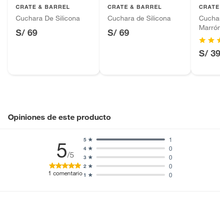
CRATE & BARREL
CRATE & BARREL
CRATE
Baterías de auto.
Cuchara De Silicona
Cuchara de Silicona
Cuchar
Motocicletas y bicicletas motorizadas.
Marró
S/ 69
S/ 69
Licores y cigarros electrónicos.
S/ 3
Opiniones de este producto
1
5
5
0
4
/5
0
3
0
2
1
comentario
0
1