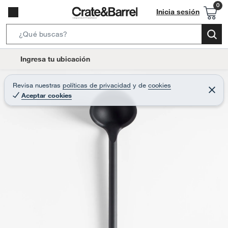
Inicia sesión
S
e
l
Ingresa tu ubicación
a
o
r
c
Revisa nuestras
políticas de privacidad
y
de
cookies
c
C
a
Aceptar cookies
e
h
r
t
r
B
a
i
r
a
o
r
n
-
i
c
o
n