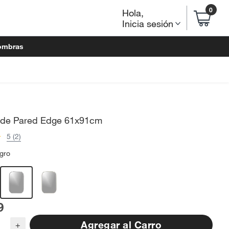
0
Hola
,
Inicia sesión
ombras
 de Pared Edge 61x91cm
5 (2)
gro
9
Agregar al Carro
+