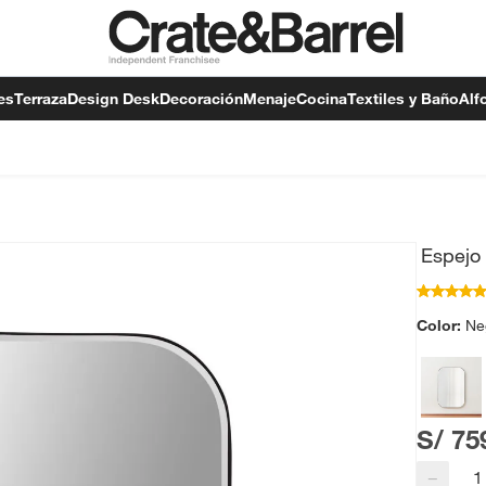
es
Terraza
Design Desk
Decoración
Menaje
Cocina
Textiles y Baño
Alf
Espejo
Color:
Ne
S/ 75
−