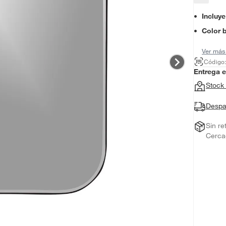
Incluye
Color 
Ver más
Código
Entrega 
Stock 
Despa
Sin re
Cerca