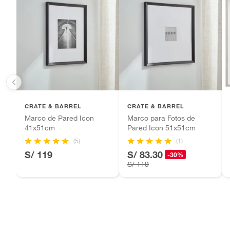
Baterías de auto.
Espacio recomendado
Bano
Motocicletas y bicicletas motorizadas.
Licores y cigarros electrónicos.
Modelo
147033
Número de piezas
1
Ancho
91.44c
CRATE & BARREL
CRATE & BARREL
Marco de Pared Icon
Marco para Fotos de
41x51cm
Pared Icon 51x51cm
Alto
60.96c
(5)
(1)
S/ 119
S/ 83.30
-30%
S/ 119
Uso Recomendado
Espejo
Incluye
No apli