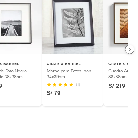
& BARREL
CRATE & BARREL
CRATE & BARR
de Foto Negro
Marco para Fotos Icon
Cuadro Antiqu
ado 38x38cm
34x39cm
38x38cm
(1)
9
S/ 219
S/ 79