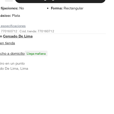
 fijaciones
:
No
Forma
:
Rectangular
básico
:
Plata
 especificaciones
: 770160712
Cód. tienda: 770160712
en
Cercado De Lima
en tienda
cho a domicilio
Llega mañana
tiro en un punto
do De Lima, Lima