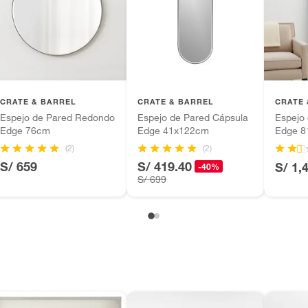
tros productos para asfalto.
ésticos, tecnología, línea blanca, colchones, muebles,
inión
CRATE & BARREL
CRATE & BARREL
CRATE 
Espejo de Pared Redondo
Espejo de Pared Cápsula
Espejo 
Edge 76cm
Edge 41x122cm
Edge 
(2)
(2)
, suplementos alimenticios, vitaminas.
S/ 659
S/ 419.40
S/ 1,
-40%
m
S/ 699
as de baño con señales de uso, sin empaques, etiquetas o
ntía se ajusta a nuestras políticas de cambios y
iones.