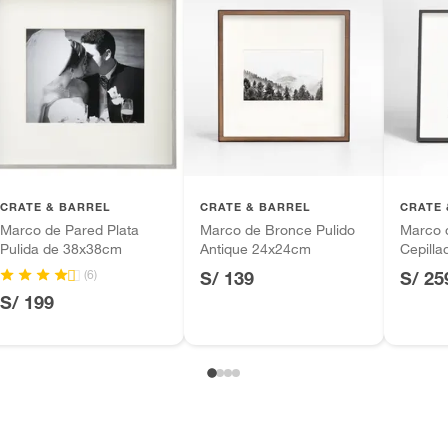
m
CRATE & BARREL
CRATE & BARREL
CRATE 
Marco de Pared Plata
Marco de Bronce Pulido
Marco 
Pulida de 38x38cm
Antique 24x24cm
Cepill
m
(6)
S/ 139
S/ 25
S/ 199
s de bano
ca